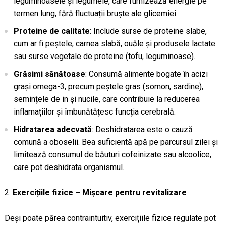
leguminoasele și legumele, care furnizează energie pe
termen lung, fără fluctuații bruște ale glicemiei.
Proteine de calitate
: Include surse de proteine slabe,
cum ar fi peștele, carnea slabă, ouăle și produsele lactate
sau surse vegetale de proteine (tofu, leguminoase).
Grăsimi sănătoase
: Consumă alimente bogate în acizi
grași omega-3, precum peștele gras (somon, sardine),
semințele de in și nucile, care contribuie la reducerea
inflamațiilor și îmbunătățesc funcția cerebrală.
Hidratarea adecvată
: Deshidratarea este o cauză
comună a oboselii. Bea suficientă apă pe parcursul zilei și
limitează consumul de băuturi cofeinizate sau alcoolice,
care pot deshidrata organismul.
Exercițiile fizice – Mișcare pentru revitalizare
Deși poate părea contraintuitiv, exercițiile fizice regulate pot