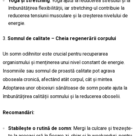
Yoga și stretching
: Yoga ajută la reducerea stresului și la
îmbunătățirea flexibilității, iar stretching-ul contribuie la
reducerea tensiunii musculare și la creșterea nivelului de
energie.
Somnul de calitate – Cheia regenerării corpului
Un somn odihnitor este crucial pentru recuperarea
organismului și menținerea unui nivel constant de energie.
Insomniile sau somnul de proastă calitate pot agrava
oboseala cronică, afectând atât corpul, cât și mintea.
Adoptarea unor obiceiuri sănătoase de somn poate ajuta la
îmbunătățirea calității somnului și la reducerea oboselii.
Recomandări:
Stabilește o rutină de somn
: Mergi la culcare și trezește-
te la aceeași oră în fiecare zi, chiar și în weekenduri, pentru