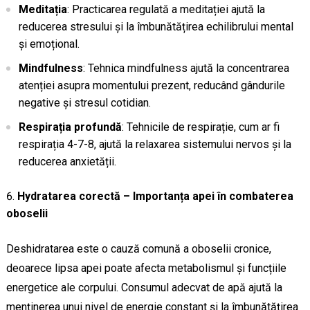
Meditația
: Practicarea regulată a meditației ajută la
reducerea stresului și la îmbunătățirea echilibrului mental
și emoțional.
Mindfulness
: Tehnica mindfulness ajută la concentrarea
atenției asupra momentului prezent, reducând gândurile
negative și stresul cotidian.
Respirația profundă
: Tehnicile de respirație, cum ar fi
respirația 4-7-8, ajută la relaxarea sistemului nervos și la
reducerea anxietății.
Hydratarea corectă – Importanța apei în combaterea
oboselii
Deshidratarea este o cauză comună a oboselii cronice,
deoarece lipsa apei poate afecta metabolismul și funcțiile
energetice ale corpului. Consumul adecvat de apă ajută la
menținerea unui nivel de energie constant și la îmbunătățirea