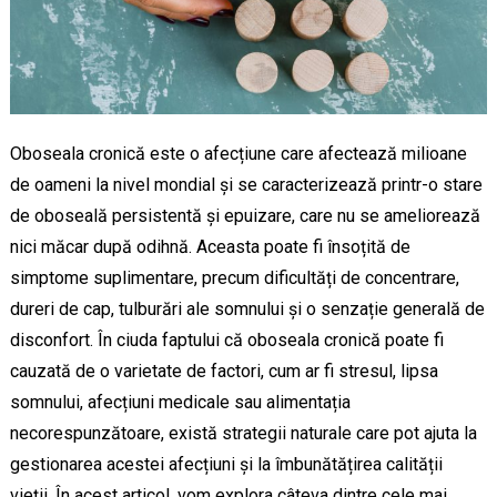
Oboseala cronică este o afecțiune care afectează milioane
de oameni la nivel mondial și se caracterizează printr-o stare
de oboseală persistentă și epuizare, care nu se ameliorează
nici măcar după odihnă. Aceasta poate fi însoțită de
simptome suplimentare, precum dificultăți de concentrare,
dureri de cap, tulburări ale somnului și o senzație generală de
disconfort. În ciuda faptului că oboseala cronică poate fi
cauzată de o varietate de factori, cum ar fi stresul, lipsa
somnului, afecțiuni medicale sau alimentația
necorespunzătoare, există strategii naturale care pot ajuta la
gestionarea acestei afecțiuni și la îmbunătățirea calității
vieții. În acest articol, vom explora câteva dintre cele mai