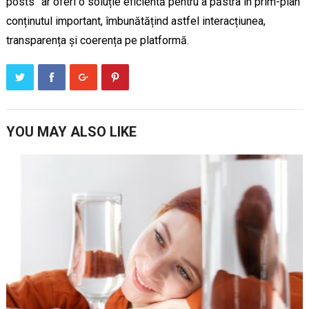
posts” ar oferi o soluție eficientă pentru a păstra în prim-plan
conținutul important, îmbunătățind astfel interacțiunea,
transparența și coerența pe platformă.
YOU MAY ALSO LIKE