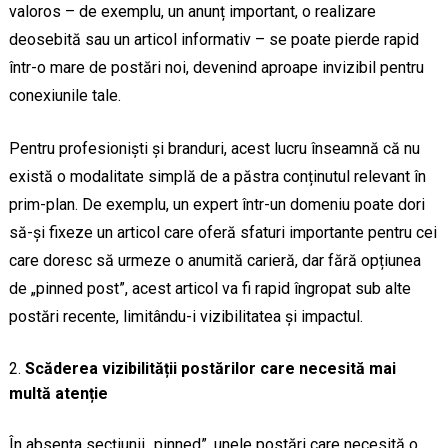
valoros – de exemplu, un anunț important, o realizare
deosebită sau un articol informativ – se poate pierde rapid
într-o mare de postări noi, devenind aproape invizibil pentru
conexiunile tale.
Pentru profesioniști și branduri, acest lucru înseamnă că nu
există o modalitate simplă de a păstra conținutul relevant în
prim-plan. De exemplu, un expert într-un domeniu poate dori
să-și fixeze un articol care oferă sfaturi importante pentru cei
care doresc să urmeze o anumită carieră, dar fără opțiunea
de „pinned post”, acest articol va fi rapid îngropat sub alte
postări recente, limitându-i vizibilitatea și impactul.
Scăderea vizibilității postărilor care necesită mai
multă atenție
În absența secțiunii „pinned”, unele postări care necesită o