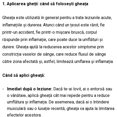
1. Aplicarea gheții: când să folosești gheața
Gheața este utilizată în general pentru a trata leziunile acute,
inflamațiile și durerea. Atunci când un țesut este rănit, fie
printr-un accident, fie printr-o mișcare bruscă, corpul
răspunde prin inflamație, care poate duce la umflături și
durere. Gheața ajută la reducerea acestor simptome prin
constricția vaselor de sânge, care reduce fluxul de sânge
către zona afectată și, astfel, limitează umflarea și inflamația.
Când să aplici gheață:
Imediat după o leziune:
Dacă te-ai lovit, ai o entorsă sau
o vânătaie, aplică gheață cât mai repede pentru a reduce
umflătura și inflamația. De asemenea, dacă ai o întindere
musculară sau o luxație recentă, gheața va ajuta la limitarea
efectelor acestora.