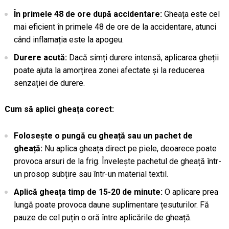
În primele 48 de ore după accidentare:
Gheața este cel
mai eficient în primele 48 de ore de la accidentare, atunci
când inflamația este la apogeu.
Durere acută:
Dacă simți durere intensă, aplicarea gheții
poate ajuta la amorțirea zonei afectate și la reducerea
senzației de durere.
Cum să aplici gheața corect:
Folosește o pungă cu gheață sau un pachet de
gheață:
Nu aplica gheața direct pe piele, deoarece poate
provoca arsuri de la frig. Învelește pachetul de gheață într-
un prosop subțire sau într-un material textil.
Aplică gheața timp de 15-20 de minute:
O aplicare prea
lungă poate provoca daune suplimentare țesuturilor. Fă
pauze de cel puțin o oră între aplicările de gheață.