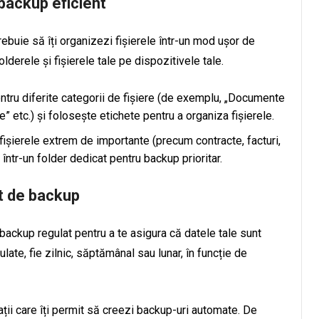
 backup eficient
ebuie să îți organizezi fișierele într-un mod ușor de
lderele și fișierele tale pe dispozitivele tale.
ntru diferite categorii de fișiere (de exemplu, „Documente
” etc.) și folosește etichete pentru a organiza fișierele.
 fișierele extrem de importante (precum contracte, facturi,
 într-un folder dedicat pentru backup prioritar.
at de backup
ackup regulat pentru a te asigura că datele tale sunt
late, fie zilnic, săptămânal sau lunar, în funcție de
ații care îți permit să creezi backup-uri automate. De