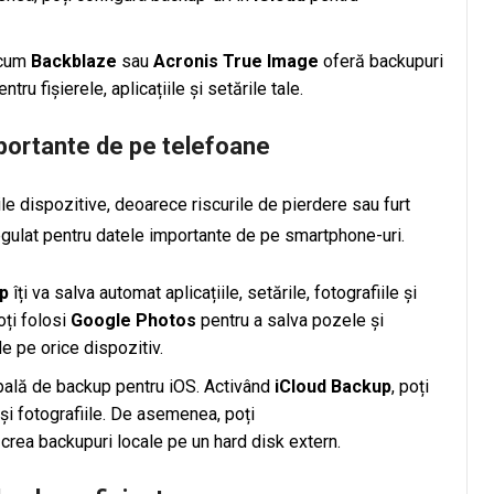
recum
Backblaze
sau
Acronis True Image
oferă backupuri
ru fișierele, aplicațiile și setările tale.
mportante de pe telefoane
le dispozitive, deoarece riscurile de pierdere sau furt
egulat pentru datele importante de pe smartphone-uri.
p
îți va salva automat aplicațiile, setările, fotografiile și
oți folosi
Google Photos
pentru a salva pozele și
de pe orice dispozitiv.
ipală de backup pentru iOS. Activând
iCloud Backup
, poți
e și fotografiile. De asemenea, poți
crea backupuri locale pe un hard disk extern.