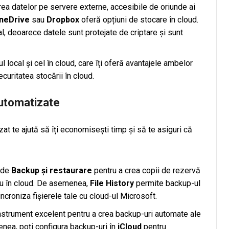
ea datelor pe servere externe, accesibile de oriunde ai
neDrive
sau
Dropbox
oferă opțiuni de stocare în cloud.
, deoarece datele sunt protejate de criptare și sunt
l local și cel în cloud, care îți oferă avantajele ambelor
ecuritatea stocării în cloud.
automatizate
t te ajută să îți economisești timp și să te asiguri că
a de
Backup și restaurare
pentru a crea copii de rezervă
sau în cloud. De asemenea,
File History
permite backup-ul
ncroniza fișierele tale cu cloud-ul Microsoft.
nstrument excelent pentru a crea backup-uri automate ale
menea, poți configura backup-uri în
iCloud
pentru