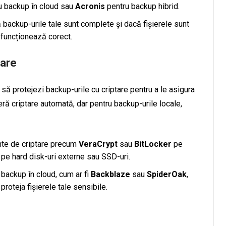
u backup în cloud sau
Acronis
pentru backup hibrid.
ă backup-urile tale sunt complete și dacă fișierele sunt
 funcționează corect.
tare
să protejezi backup-urile cu criptare pentru a le asigura
eră criptare automată, dar pentru backup-urile locale,
ente de criptare precum
VeraCrypt
sau
BitLocker
pe
 pe hard disk-uri externe sau SSD-uri.
e backup în cloud, cum ar fi
Backblaze
sau
SpiderOak
,
proteja fișierele tale sensibile.