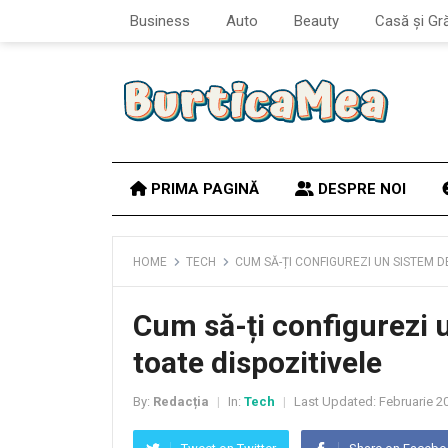
Business
Auto
Beauty
Casă și Gr
PRIMA PAGINĂ
DESPRE NOI
HOME
TECH
CUM SĂ-ȚI CONFIGUREZI UN SISTEM 
Cum să-ți configurezi 
toate dispozitivele
By:
Redacția
In:
Tech
Last Updated:
Februarie 20
|
|