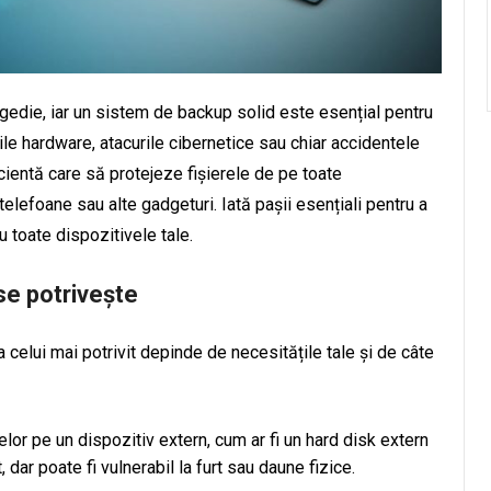
ragedie, iar un sistem de backup solid este esențial pentru
nile hardware, atacurile cibernetice sau chiar accidentele
icientă care să protejeze fișierele de pe toate
 telefoane sau alte gadgeturi. Iată pașii esențiali pentru a
 toate dispozitivele tale.
 se potrivește
a celui mai potrivit depinde de necesitățile tale și de câte
elor pe un dispozitiv extern, cum ar fi un hard disk extern
 dar poate fi vulnerabil la furt sau daune fizice.