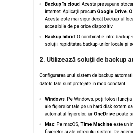
Backup în cloud
: Acesta presupune stocar
internet. Aplicații precum
Google Drive
,
O
Acesta este mai sigur decât backup-ul local
accesibile de pe orice dispozitiv.
Backup hibrid
: O combinație între backup-u
soluții: rapiditatea backup-urilor locale și s
2. Utilizează soluții de backup 
Configurarea unui sistem de backup automatiza
datele tale sunt protejate în mod constant.
Windows
: Pe Windows, poți folosi funcți
ale fișierelor tale pe un hard disk extern 
automat al fișierelor, iar
OneDrive
poate si
Mac
: Pe macOS,
Time Machine
este un i
fișierelor și ale întregului sistem. De ase