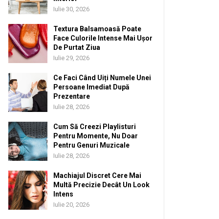
Iulie 30, 2026
Textura Balsamoasă Poate
Face Culorile Intense Mai Ușor
De Purtat Ziua
Iulie 29, 2026
Ce Faci Când Uiți Numele Unei
Persoane Imediat După
Prezentare
Iulie 28, 2026
Cum Să Creezi Playlisturi
Pentru Momente, Nu Doar
Pentru Genuri Muzicale
Iulie 28, 2026
Machiajul Discret Cere Mai
Multă Precizie Decât Un Look
Intens
Iulie 20, 2026