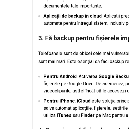
documentele tale importante.
Aplicații de backup în cloud
: Aplicatii p
automate pentru întregul sistem, inclusiv pent
3. Fă backup pentru fișierele i
Telefoanele sunt de obicei cele mai vulnerabi
sunt mai mari. Este esențial să faci backup r
Pentru Android
: Activarea
Google Backu
fișierele pe Google Drive. De asemenea, p
videoclipurile, astfel încât să le accesezi 
Pentru iPhone
:
iCloud
este soluția princ
salva automat aplicațiile, fișierele, setăril
utiliza
iTunes
sau
Finder
pe Mac pentru a 