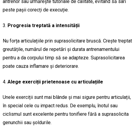
antrenor sau urmărește tutoriale de calitate, evitând să sari
peste pașii corecți de execuție.
Progresia treptată a intensității
Nu forța articulațiile prin suprasolicitare bruscă. Crește treptat
greutățile, numărul de repetări și durata antrenamentului
pentru a da corpului timp să se adapteze. Suprasolicitarea
poate cauza inflamare și deteriorare.
Alege exerciții prietenoase cu articulațiile
Unele exerciții sunt mai blânde și mai sigure pentru articulații,
în special cele cu impact redus. De exemplu, înotul sau
ciclismul sunt excelente pentru tonifiere fără a suprasolicita
genunchii sau șoldurile.