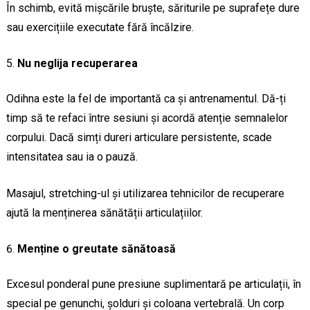
În schimb, evită mișcările bruște, săriturile pe suprafețe dure
sau exercițiile executate fără încălzire.
Nu neglija recuperarea
Odihna este la fel de importantă ca și antrenamentul. Dă-ți
timp să te refaci între sesiuni și acordă atenție semnalelor
corpului. Dacă simți dureri articulare persistente, scade
intensitatea sau ia o pauză.
Masajul, stretching-ul și utilizarea tehnicilor de recuperare
ajută la menținerea sănătății articulațiilor.
Menține o greutate sănătoasă
Excesul ponderal pune presiune suplimentară pe articulații, în
special pe genunchi, șolduri și coloana vertebrală. Un corp