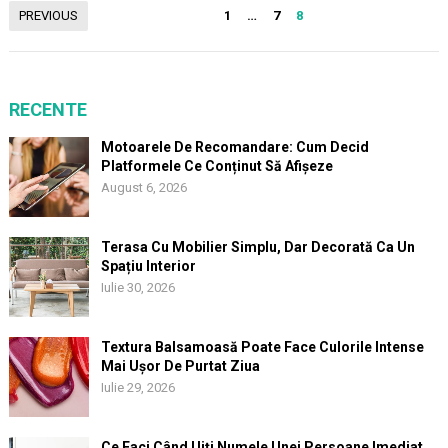
Paginație
PREVIOUS
1
…
7
8
articole
RECENTE
Motoarele De Recomandare: Cum Decid
Platformele Ce Conținut Să Afișeze
August 6, 2026
Terasa Cu Mobilier Simplu, Dar Decorată Ca Un
Spațiu Interior
Iulie 30, 2026
Textura Balsamoasă Poate Face Culorile Intense
Mai Ușor De Purtat Ziua
Iulie 29, 2026
Ce Faci Când Uiți Numele Unei Persoane Imediat