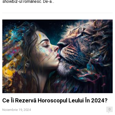
showbiz-ul românesc. De-a…
Ce Îi Rezervă Horoscopul Leului În 2024?
0
Noiembrie 19, 2024