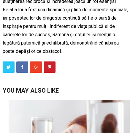
susținerea reciprocă și încrederea joacă un rol esențial.
Relația lor a fost una dinamică și plină de momente speciale,
iar povestea lor de dragoste continuă să fie o sursă de
inspirație pentru mulți. Indiferent de viața publică și de
carierele lor de succes, Ramona și soțul ei își mențin o
legătură puternică și echilibrată, demonstrând că iubirea
poate depăși orice obstacol.
YOU MAY ALSO LIKE