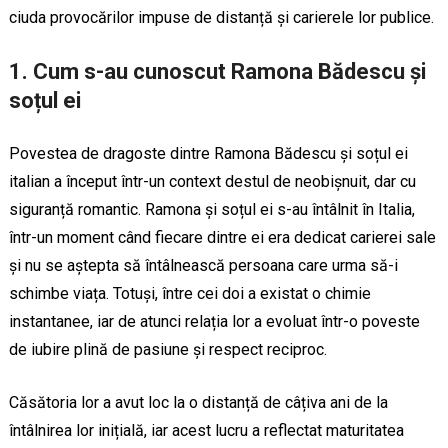
ciuda provocărilor impuse de distanță și carierele lor publice.
1.
Cum s-au cunoscut Ramona Bădescu și
soțul ei
Povestea de dragoste dintre Ramona Bădescu și soțul ei
italian a început într-un context destul de neobișnuit, dar cu
siguranță romantic. Ramona și soțul ei s-au întâlnit în Italia,
într-un moment când fiecare dintre ei era dedicat carierei sale
și nu se aștepta să întâlnească persoana care urma să-i
schimbe viața. Totuși, între cei doi a existat o chimie
instantanee, iar de atunci relația lor a evoluat într-o poveste
de iubire plină de pasiune și respect reciproc.
Căsătoria lor a avut loc la o distanță de câțiva ani de la
întâlnirea lor inițială, iar acest lucru a reflectat maturitatea