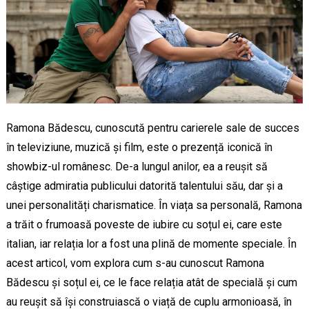
Ramona Bădescu, cunoscută pentru carierele sale de succes
în televiziune, muzică și film, este o prezență iconică în
showbiz-ul românesc. De-a lungul anilor, ea a reușit să
câștige admiratia publicului datorită talentului său, dar și a
unei personalități charismatice. În viața sa personală, Ramona
a trăit o frumoasă poveste de iubire cu soțul ei, care este
italian, iar relația lor a fost una plină de momente speciale. În
acest articol, vom explora cum s-au cunoscut Ramona
Bădescu și soțul ei, ce le face relația atât de specială și cum
au reușit să își construiască o viață de cuplu armonioasă, în