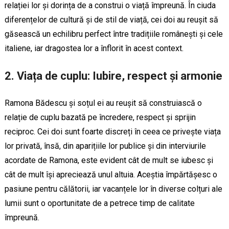
relației lor și dorința de a construi o viață împreună. În ciuda
diferențelor de cultură și de stil de viață, cei doi au reușit să
găsească un echilibru perfect între tradițiile românești și cele
italiene, iar dragostea lor a înflorit în acest context.
2.
Viața de cuplu: Iubire, respect și armonie
Ramona Bădescu și soțul ei au reușit să construiască o
relație de cuplu bazată pe încredere, respect și sprijin
reciproc. Cei doi sunt foarte discreți în ceea ce privește viața
lor privată, însă, din aparițiile lor publice și din interviurile
acordate de Ramona, este evident cât de mult se iubesc și
cât de mult își apreciează unul altuia. Aceștia împărtășesc o
pasiune pentru călătorii, iar vacanțele lor în diverse colțuri ale
lumii sunt o oportunitate de a petrece timp de calitate
împreună.