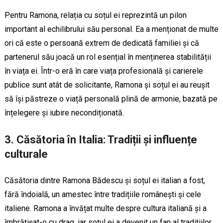
Pentru Ramona, relația cu soțul ei reprezintă un pilon
important al echilibrului său personal. Ea a menționat de multe
ori că este o persoană extrem de dedicată familiei și că
partenerul său joacă un rol esențial în menținerea stabilității
în viața ei. Într-o eră în care viața profesională și carierele
publice sunt atât de solicitante, Ramona și soțul ei au reușit
să își păstreze o viață personală plină de armonie, bazată pe
înțelegere și iubire necondiționată.
3.
Căsătoria în Italia: Tradiții și influențe
culturale
Căsătoria dintre Ramona Bădescu și soțul ei italian a fost,
fără îndoială, un amestec între tradițiile românești și cele
italiene. Ramona a învățat multe despre cultura italiană și a
îmbrățișat-o cu drag, iar soțul ei a devenit un fan al tradițiilor