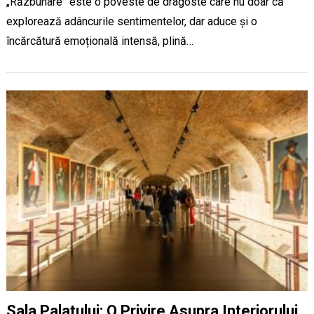
„Răzbunare” este o poveste de dragoste care nu doar că
explorează adâncurile sentimentelor, dar aduce și o
încărcătură emoțională intensă, plină…
Sala Palatului: O Privire Asupra Interiorului