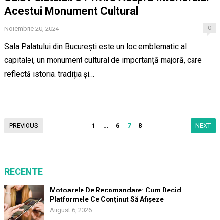
Acestui Monument Cultural
0
Noiembrie 20, 2024
Sala Palatului din București este un loc emblematic al
capitalei, un monument cultural de importanță majoră, care
reflectă istoria, tradiția și…
Paginație
PREVIOUS
1
…
6
7
8
NEXT
articole
RECENTE
Motoarele De Recomandare: Cum Decid
Platformele Ce Conținut Să Afișeze
August 6, 2026