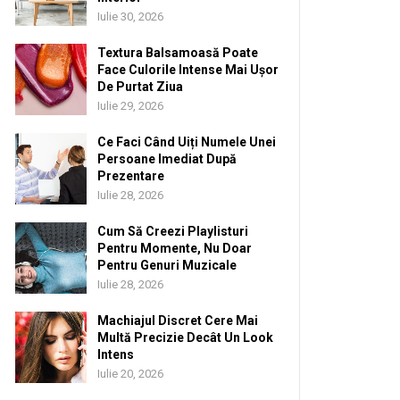
Iulie 30, 2026
Textura Balsamoasă Poate
Face Culorile Intense Mai Ușor
De Purtat Ziua
Iulie 29, 2026
Ce Faci Când Uiți Numele Unei
Persoane Imediat După
Prezentare
Iulie 28, 2026
Cum Să Creezi Playlisturi
Pentru Momente, Nu Doar
Pentru Genuri Muzicale
Iulie 28, 2026
Machiajul Discret Cere Mai
Multă Precizie Decât Un Look
Intens
Iulie 20, 2026