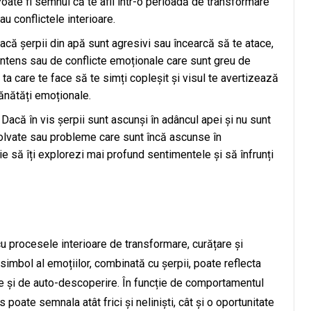
Poate fi semnul că te afli într-o perioadă de transformare
sau conflictele interioare.
că șerpii din apă sunt agresivi sau încearcă să te atace,
intens sau de conflicte emoționale care sunt greu de
 ta care te face să te simți copleșit și visul te avertizează
sănătăți emoționale.
Dacă în vis șerpii sunt ascunși în adâncul apei și nu sunt
ezolvate sau probleme care sunt încă ascunse în
e să îți explorezi mai profund sentimentele și să înfrunți
u procesele interioare de transformare, curățare și
 simbol al emoțiilor, combinată cu șerpii, poate reflecta
are și de auto-descoperire. În funcție de comportamentul
s poate semnala atât frici și neliniști, cât și o oportunitate