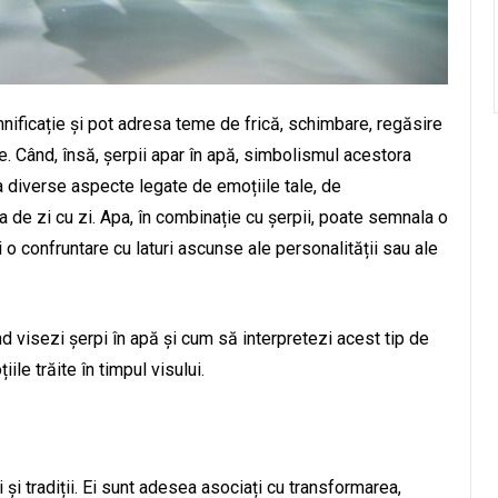
ificație și pot adresa teme de frică, schimbare, regăsire
rne. Când, însă, șerpii apar în apă, simbolismul acestora
a diverse aspecte legate de emoțiile tale, de
ta de zi cu zi. Apa, în combinație cu șerpii, poate semnala o
 o confruntare cu laturi ascunse ale personalității sau ale
d visezi șerpi în apă și cum să interpretezi acest tip de
ile trăite în timpul visului.
i și tradiții. Ei sunt adesea asociați cu transformarea,