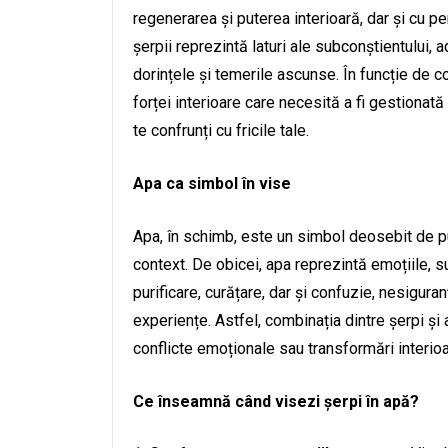
regenerarea și puterea interioară, dar și cu per
șerpii reprezintă laturi ale subconștientului, 
dorințele și temerile ascunse. În funcție de co
forței interioare care necesită a fi gestiona
te confrunți cu fricile tale.
Apa ca simbol în vise
Apa, în schimb, este un simbol deosebit de pu
context. De obicei, apa reprezintă emoțiile, su
purificare, curățare, dar și confuzie, nesigu
experiențe. Astfel, combinația dintre șerpi și 
conflicte emoționale sau transformări interioa
Ce înseamnă când visezi șerpi în apă?