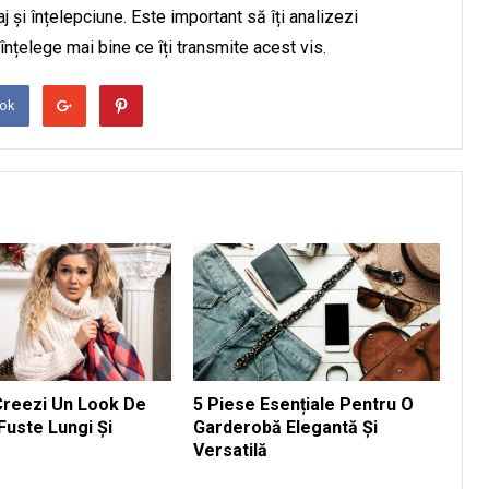
j și înțelepciune. Este important să îți analizezi
 înțelege mai bine ce îți transmite acest vis.
ook
reezi Un Look De
5 Piese Esențiale Pentru O
Fuste Lungi Și
Garderobă Elegantă Și
e
Versatilă