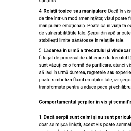
sănătos.
Relații toxice sau manipulare
Dacă în visu
de tine într-un mod amenințător, visul poate f
manipulare emoțională. Poate că în viața ta ex
de vulnerabilitățile tale. Șerpii din apă ar pu
stabilești limite sănătoase în relațiile tale.
Lăsarea în urmă a trecutului și vindeca
fi legat de procesul de eliberare de trecutul 
sunt văzuți ca o formă de purificare, atunci v
să lași în urmă durerea, regretele sau experie
poate simboliza fluxul emoțiilor tale, iar șerp
transformate pentru a aduce pace și echilibru
Comportamentul șerpilor în vis și semnifica
Dacă șerpii sunt calmi și nu sunt pericul
doar se mișcă liniștit, acest vis poate semnal