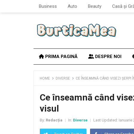
Business
Auto
Beauty
Casă și Gr
PRIMA PAGINĂ
DESPRE NOI
HOME
DIVERSE
CE ÎNSEAMNĂ CÂND VISEZI ȘERPI ÎN
Ce înseamnă când visezi
visul
By:
Redacția
In:
Diverse
Last Updated:
Ianuarie 
|
|