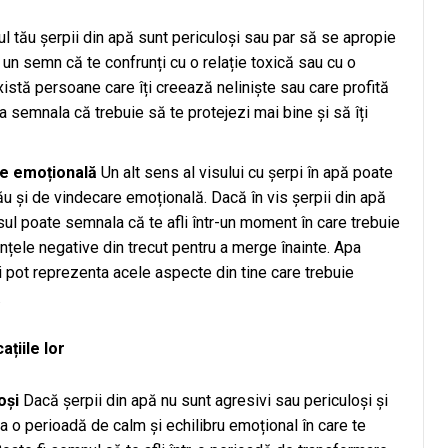
l tău șerpii din apă sunt periculoși sau par să se apropie
i un semn că te confrunți cu o relație toxică sau cu o
istă persoane care îți creează neliniște sau care profită
tea semnala că trebuie să te protejezi mai bine și să îți
re emoțională
Un alt sens al visului cu șerpi în apă poate
tău și de vindecare emoțională. Dacă în vis șerpii din apă
isul poate semnala că te afli într-un moment în care trebuie
nțele negative din trecut pentru a merge înainte. Apa
ii pot reprezenta acele aspecte din tine care trebuie
.
țiile lor
oși
Dacă șerpii din apă nu sunt agresivi sau periculoși și
a o perioadă de calm și echilibru emoțional în care te