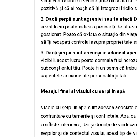
simți confortabil cu schimbările din viața ta. 
pozitivă și că ai reușit să îți integrezi fricile 
Dacă șerpii sunt agresivi sau te atacă
Da
acest lucru poate indica o perioadă de stres 
gestionat. Poate că există o situație din viața
să îți recapeți controlul asupra propriei tale 
Dacă șerpii sunt ascunși în adâncul apei
vizibili, acest lucru poate semnala frici ner
subconștientul tău. Poate fi un semn că trebui
aspectele ascunse ale personalității tale.
Mesajul final al visului cu șerpi în apă
Visele cu șerpi în apă sunt adesea asociate c
confruntare cu temerile și conflictele. Apa, ca
conflicte interioare, dar și dorința de vindec
șerpilor și de contextul visului, acest tip de vi