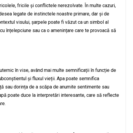
icolele, fricile și conflictele nerezolvate. În multe cazuri,
adesea legate de instinctele noastre primare, dar și de
ntextul visului, șarpele poate fi văzut ca un simbol al
tă cu înțelepciune sau ca o amenințare care te provoacă să
ternic în vise, având mai multe semnificații în funcție de
bconștientul și fluxul vieții. Apa poate semnifica
ranță sau dorința de a scăpa de anumite sentimente sau
apă poate duce la interpretări interesante, care să reflecte
re.