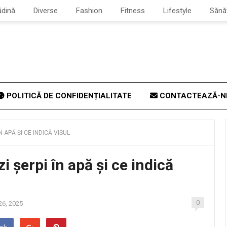
ădină
Diverse
Fashion
Fitness
Lifestyle
Sănă
POLITICĂ DE CONFIDENȚIALITATE
CONTACTEAZĂ-N
 APĂ ȘI CE INDICĂ VISUL
 șerpi în apă și ce indică
0
26, 2025