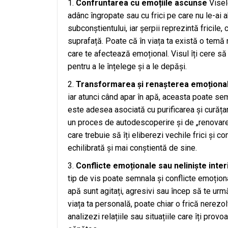
Confruntarea cu emoțiile ascunse
Visel
adânc îngropate sau cu frici pe care nu le-ai
subconștientului, iar șerpii reprezintă fricile,
suprafață. Poate că în viața ta există o temă
care te afectează emoțional. Visul îți cere să
pentru a le înțelege și a le depăși.
Transformarea și renașterea emoționa
iar atunci când apar în apă, aceasta poate s
este adesea asociată cu purificarea și curățar
un proces de autodescoperire și de „renovare”
care trebuie să îți eliberezi vechile frici și 
echilibrată și mai conștientă de sine.
Conflicte emoționale sau neliniște inter
tip de vis poate semnala și conflicte emoționa
apă sunt agitați, agresivi sau încep să te urm
viața ta personală, poate chiar o frică nerezol
analizezi relațiile sau situațiile care îți prov