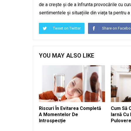
de a crește și de a înfrunta provocările cu cura
sentimentele și situațiile din viața ta pentru a
Tweet on Twitter
Share on Faceb
YOU MAY ALSO LIKE
Riscuri În Evitarea Completă
Cum Să C
A Momentelor De
Iarnă Cu 
Introspecție
Pulover