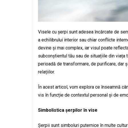
Visele cu șerpi sunt adesea încărcate de semn
a echilibrului interior sau chiar conflicte inte
devine și mai complex, iar visul poate reflect
subconștientul tău sau de situațiile din viața 
perioadă de transformare, de purificare, dar și
relațiilor.
În acest articol, vom explora ce înseamnă cân
vis în funcție de contextul personal și de emoți
Simbolistica șerpilor în vise
Șerpii sunt simboluri puternice în multe cultur