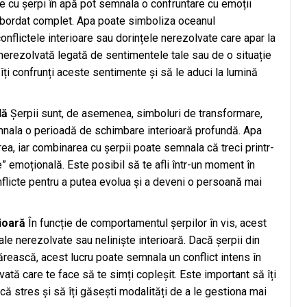
e cu șerpi în apă pot semnala o confruntare cu emoții
 abordat complet. Apa poate simboliza oceanul
 conflictele interioare sau dorințele nerezolvate care apar la
 nerezolvată legată de sentimentele tale sau de o situație
 îți confrunți aceste sentimente și să le aduci la lumină
lă
Șerpii sunt, de asemenea, simboluri de transformare,
emnala o perioadă de schimbare interioară profundă. Apa
ea, iar combinarea cu șerpii poate semnala că treci printr-
 emoțională. Este posibil să te afli într-un moment în
conflicte pentru a putea evolua și a deveni o persoană mai
ioară
În funcție de comportamentul șerpilor în vis, acest
le nerezolvate sau neliniște interioară. Dacă șerpii din
ărească, acest lucru poate semnala un conflict intens în
vată care te face să te simți copleșit. Este important să îți
oacă stres și să îți găsești modalități de a le gestiona mai