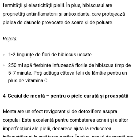
fermității și elasticității pielii. În plus, hibiscusul are
proprietăți antiinflamatorii și antioxidante, care protejează
pielea de daunele provocate de soare și de poluare.
Rețetă:
1-2 lingurițe de flori de hibiscus uscate
250 ml apă fierbinte Infuzează florile de hibiscus timp de
5-7 minute. Poți adăuga câteva felii de lămâie pentru un
plus de vitamina C.
Ceaiul de mentă – pentru o piele curată și proaspătă
Menta are un efect revigorant și de detoxifiere asupra
corpului. Este excelentă pentru combaterea acneii și a altor
imperfecțiuni ale pielii, deoarece ajută la reducerea