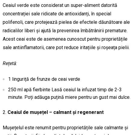
Ceaiul verde este considerat un super-aliment datorită
concentrației sale ridicate de antioxidanți, în special
polifenoli, care protejează pielea de efectele dăunătoare ale
radicalilor liberi și ajută la prevenirea îmbătrânirii premature.
Acest ceai este de asemenea cunoscut pentru proprietățile
sale antiinflamatorii, care pot reduce iritațiile și roșeața pielii.
Rețetă:
1 linguriță de frunze de ceai verde
250 ml apă fierbinte Lasă ceaiul la infuzat timp de 2-3
minute. Poți adăuga puțină miere pentru un gust mai dulce.
Ceaiul de mușețel – calmant și regenerant
Mușețelul este renumit pentru proprietățile sale calmante și