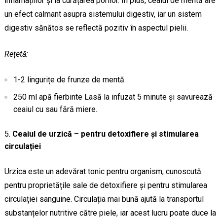
inflamațiilor și la curățarea porilor. În plus, ceaiul de mentă are
un efect calmant asupra sistemului digestiv, iar un sistem
digestiv sănătos se reflectă pozitiv în aspectul pielii.
Rețetă:
1-2 lingurițe de frunze de mentă
250 ml apă fierbinte Lasă la infuzat 5 minute și savurează
ceaiul cu sau fără miere.
Ceaiul de urzică – pentru detoxifiere și stimularea
circulației
Urzica este un adevărat tonic pentru organism, cunoscută
pentru proprietățile sale de detoxifiere și pentru stimularea
circulației sanguine. Circulația mai bună ajută la transportul
substanțelor nutritive către piele, iar acest lucru poate duce la