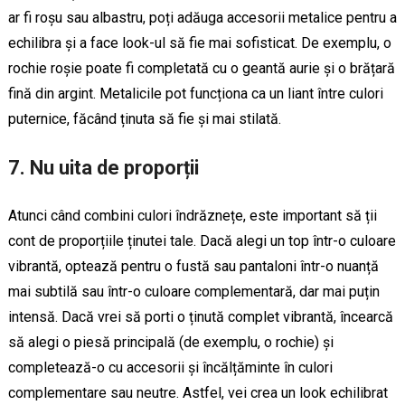
ar fi roșu sau albastru, poți adăuga accesorii metalice pentru a
echilibra și a face look-ul să fie mai sofisticat. De exemplu, o
rochie roșie poate fi completată cu o geantă aurie și o brățară
fină din argint. Metalicile pot funcționa ca un liant între culori
puternice, făcând ținuta să fie și mai stilată.
7. Nu uita de proporții
Atunci când combini culori îndrăznețe, este important să ții
cont de proporțiile ținutei tale. Dacă alegi un top într-o culoare
vibrantă, optează pentru o fustă sau pantaloni într-o nuanță
mai subtilă sau într-o culoare complementară, dar mai puțin
intensă. Dacă vrei să porti o ținută complet vibrantă, încearcă
să alegi o piesă principală (de exemplu, o rochie) și
completează-o cu accesorii și încălțăminte în culori
complementare sau neutre. Astfel, vei crea un look echilibrat