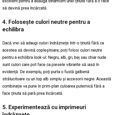
excelent pentru a adăuga dinamism unei ținute fără a o face
să devină prea încărcată.
4. Folosește culori neutre pentru a
echilibra
Dacă vrei să adaugi culori îndrăznețe într-o ținută fără ca
acestea să devină copleșitoare, poți folosi culori neutre
pentru a echilibra look-ul. Negru, alb, gri, bej sau chiar nude
sunt culori care pot face ca piesele vibrante să iasă în
evidență. De exemplu, poți purta o fustă galbenă
strălucitoare cu un top alb simplu și accesorii negre. Această
combinație va pune în prim-plan culoarea puternică fără a
face ținuta să pară prea încărcată.
5. Experimentează cu imprimeuri
îndrăznețe