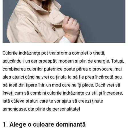
Culorile îndrăznețe pot transforma complet o ținută,
aducându-i un aer proaspăt, modern și plin de energie. Totuși,
combinarea culorilor puternice poate părea o provocare, mai
ales atunci când nu vrei ca ținuta ta să fie prea încărcată sau
să iasă din tipare într-un mod care nu îți place. Dacă vrei să
înveți cum să combini culorile îndrăznețe cu stil și încredere,
iată câteva sfaturi care te vor ajuta să creezi ținute
armonioase, dar pline de personalitate!
1. Alege o culoare dominantă