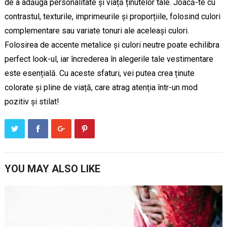
de a adăuga personalitate și viață ținutelor tale. Joacă-te cu
contrastul, texturile, imprimeurile și proporțiile, folosind culori
complementare sau variate tonuri ale aceleași culori.
Folosirea de accente metalice și culori neutre poate echilibra
perfect look-ul, iar încrederea în alegerile tale vestimentare
este esențială. Cu aceste sfaturi, vei putea crea ținute
colorate și pline de viață, care atrag atenția într-un mod
pozitiv și stilat!
YOU MAY ALSO LIKE