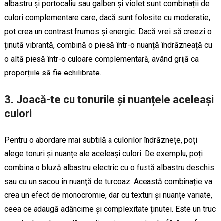
albastru și portocaliu sau galben și violet sunt combinații de
culori complementare care, dacă sunt folosite cu moderatie,
pot crea un contrast frumos și energic. Dacă vrei să creezi o
ținută vibrantă, combină o piesă într-o nuanță îndrăzneață cu
o altă piesă într-o culoare complementară, având grijă ca
proporțiile să fie echilibrate.
3. Joacă-te cu tonurile și nuanțele aceleași
culori
Pentru o abordare mai subtilă a culorilor îndrăznețe, poți
alege tonuri și nuanțe ale aceleași culori. De exemplu, poți
combina o bluză albastru electric cu o fustă albastru deschis
sau cu un sacou în nuanță de turcoaz. Această combinație va
crea un efect de monocromie, dar cu texturi și nuanțe variate,
ceea ce adaugă adâncime și complexitate ținutei. Este un truc