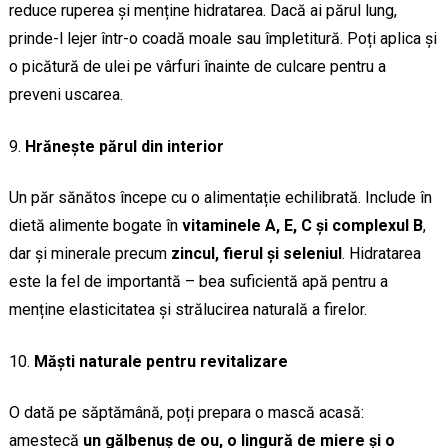
reduce ruperea și menține hidratarea. Dacă ai părul lung,
prinde-l lejer într-o coadă moale sau împletitură. Poți aplica și
o picătură de ulei pe vârfuri înainte de culcare pentru a
preveni uscarea.
Hrănește părul din interior
Un păr sănătos începe cu o alimentație echilibrată. Include în
dietă alimente bogate în
vitaminele A, E, C și complexul B
,
dar și minerale precum
zincul, fierul și seleniul
. Hidratarea
este la fel de importantă – bea suficientă apă pentru a
menține elasticitatea și strălucirea naturală a firelor.
Măști naturale pentru revitalizare
O dată pe săptămână, poți prepara o mască acasă:
amestecă
un gălbenuș de ou, o lingură de miere și o