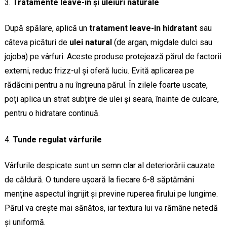
Tratamente leave-in și uleiuri naturale
După spălare, aplică un
tratament leave-in hidratant
sau
câteva picături de
ulei natural
(de argan, migdale dulci sau
jojoba) pe vârfuri. Aceste produse protejează părul de factorii
externi, reduc frizz-ul și oferă luciu. Evită aplicarea pe
rădăcini pentru a nu îngreuna părul. În zilele foarte uscate,
poți aplica un strat subțire de ulei și seara, înainte de culcare,
pentru o hidratare continuă.
Tunde regulat vârfurile
Vârfurile despicate sunt un semn clar al deteriorării cauzate
de căldură. O tundere ușoară la fiecare 6-8 săptămâni
menține aspectul îngrijit și previne ruperea firului pe lungime.
Părul va crește mai sănătos, iar textura lui va rămâne netedă
și uniformă.