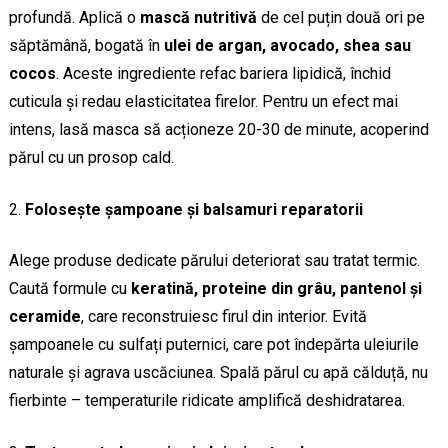
profundă. Aplică o
mască nutritivă
de cel puțin două ori pe
săptămână, bogată în
ulei de argan, avocado, shea sau
cocos
. Aceste ingrediente refac bariera lipidică, închid
cuticula și redau elasticitatea firelor. Pentru un efect mai
intens, lasă masca să acționeze 20-30 de minute, acoperind
părul cu un prosop cald.
Folosește șampoane și balsamuri reparatorii
Alege produse dedicate părului deteriorat sau tratat termic.
Caută formule cu
keratină, proteine din grâu, pantenol și
ceramide
, care reconstruiesc firul din interior. Evită
șampoanele cu sulfați puternici, care pot îndepărta uleiurile
naturale și agrava uscăciunea. Spală părul cu apă călduță, nu
fierbinte – temperaturile ridicate amplifică deshidratarea.