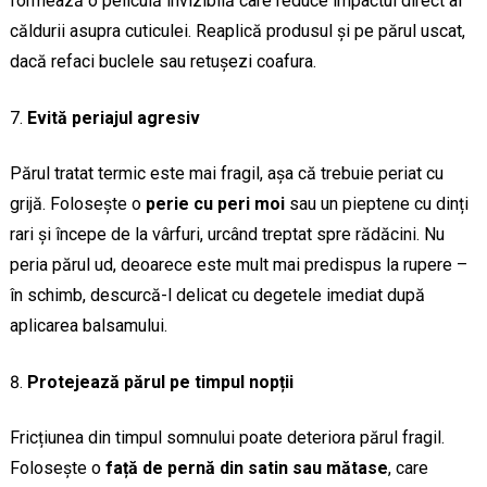
formează o peliculă invizibilă care reduce impactul direct al
căldurii asupra cuticulei. Reaplică produsul și pe părul uscat,
dacă refaci buclele sau retușezi coafura.
Evită periajul agresiv
Părul tratat termic este mai fragil, așa că trebuie periat cu
grijă. Folosește o
perie cu peri moi
sau un pieptene cu dinți
rari și începe de la vârfuri, urcând treptat spre rădăcini. Nu
peria părul ud, deoarece este mult mai predispus la rupere –
în schimb, descurcă-l delicat cu degetele imediat după
aplicarea balsamului.
Protejează părul pe timpul nopții
Fricțiunea din timpul somnului poate deteriora părul fragil.
Folosește o
față de pernă din satin sau mătase
, care