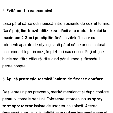
Evită coafarea excesivă
Lasă părul să se odihnească între sesiunile de coafat termic.
Dacă poți,
limitează utilizarea plăcii sau ondulatorului la
maximum 2-3 ori pe săptămână
. În zilele în care nu
folosești aparate de styling, lasă părul să se usuce natural
sau prinde-l lejer în cozi, împletituri sau cocuri. Poți obține
bucle moi fără căldură, răsucind părul umed și fixându-l
peste noapte.
Aplică protecție termică înainte de fiecare coafare
Deși este un pas preventiv, merită menționat și după coafare
pentru viitoarele sesiuni. Folosește întotdeauna un
spray
termoprotector
înainte de uscător sau placă. Acesta