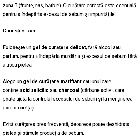
zona T (frunte, nas, bărbie). O curățare corectă este esențială
pentru a îndepărta excesul de sebum și impuritățile.
Cum să o faci:
Folosește un
gel de curățare delicat
, fără alcool sau
parfum, pentru a îndepărta murdăria și excesul de sebum fără
a usca pielea.
Alege un
gel de curățare matifiant
sau unul care
conține
acid salicilic
sau
charcoal
(cărbune activ), care
poate ajuta la controlul excesului de sebum și la menținerea
porilor curățați.
Evită curățarea prea frecventă, deoarece poate deshidrata
pielea și stimula producția de sebum.