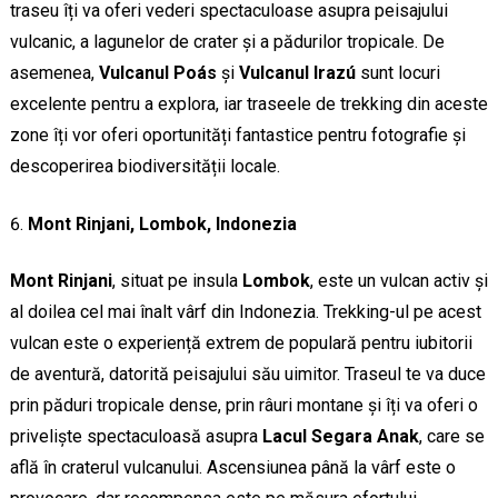
traseu îți va oferi vederi spectaculoase asupra peisajului
vulcanic, a lagunelor de crater și a pădurilor tropicale. De
asemenea,
Vulcanul Poás
și
Vulcanul Irazú
sunt locuri
excelente pentru a explora, iar traseele de trekking din aceste
zone îți vor oferi oportunități fantastice pentru fotografie și
descoperirea biodiversității locale.
Mont Rinjani, Lombok, Indonezia
Mont Rinjani
, situat pe insula
Lombok
, este un vulcan activ și
al doilea cel mai înalt vârf din Indonezia. Trekking-ul pe acest
vulcan este o experiență extrem de populară pentru iubitorii
de aventură, datorită peisajului său uimitor. Traseul te va duce
prin păduri tropicale dense, prin râuri montane și îți va oferi o
priveliște spectaculoasă asupra
Lacul Segara Anak
, care se
află în craterul vulcanului. Ascensiunea până la vârf este o