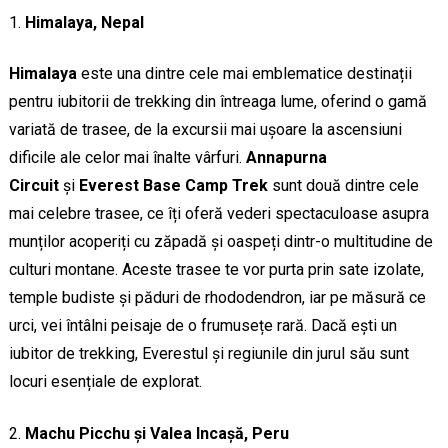
Himalaya, Nepal
Himalaya
este una dintre cele mai emblematice destinații
pentru iubitorii de trekking din întreaga lume, oferind o gamă
variată de trasee, de la excursii mai ușoare la ascensiuni
dificile ale celor mai înalte vârfuri.
Annapurna
Circuit
și
Everest Base Camp Trek
sunt două dintre cele
mai celebre trasee, ce îți oferă vederi spectaculoase asupra
munților acoperiți cu zăpadă și oaspeți dintr-o multitudine de
culturi montane. Aceste trasee te vor purta prin sate izolate,
temple budiste și păduri de rhododendron, iar pe măsură ce
urci, vei întâlni peisaje de o frumusețe rară. Dacă ești un
iubitor de trekking, Everestul și regiunile din jurul său sunt
locuri esențiale de explorat.
Machu Picchu și Valea Incașă, Peru