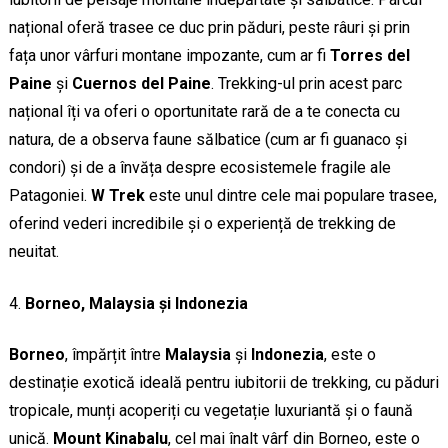
național oferă trasee ce duc prin păduri, peste râuri și prin
fața unor vârfuri montane impozante, cum ar fi
Torres del
Paine
și
Cuernos del Paine
. Trekking-ul prin acest parc
național îți va oferi o oportunitate rară de a te conecta cu
natura, de a observa faune sălbatice (cum ar fi guanaco și
condori) și de a învăța despre ecosistemele fragile ale
Patagoniei.
W Trek
este unul dintre cele mai populare trasee,
oferind vederi incredibile și o experiență de trekking de
neuitat.
Borneo, Malaysia și Indonezia
Borneo
, împărțit între
Malaysia
și
Indonezia
, este o
destinație exotică ideală pentru iubitorii de trekking, cu păduri
tropicale, munți acoperiți cu vegetație luxuriantă și o faună
unică.
Mount Kinabalu
, cel mai înalt vârf din Borneo, este o