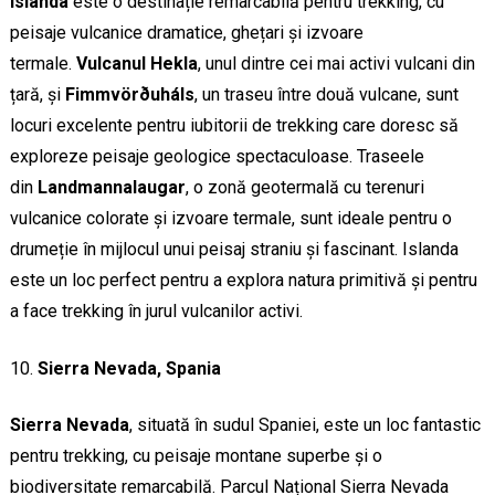
Islanda
este o destinație remarcabilă pentru trekking, cu
peisaje vulcanice dramatice, ghețari și izvoare
termale.
Vulcanul Hekla
, unul dintre cei mai activi vulcani din
țară, și
Fimmvörðuháls
, un traseu între două vulcane, sunt
locuri excelente pentru iubitorii de trekking care doresc să
exploreze peisaje geologice spectaculoase. Traseele
din
Landmannalaugar
, o zonă geotermală cu terenuri
vulcanice colorate și izvoare termale, sunt ideale pentru o
drumeție în mijlocul unui peisaj straniu și fascinant. Islanda
este un loc perfect pentru a explora natura primitivă și pentru
a face trekking în jurul vulcanilor activi.
Sierra Nevada, Spania
Sierra Nevada
, situată în sudul Spaniei, este un loc fantastic
pentru trekking, cu peisaje montane superbe și o
biodiversitate remarcabilă. Parcul Național Sierra Nevada