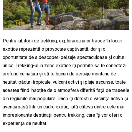
Pentru iubitorii de trekking, explorarea unor trasee în locuri
exotice reprezintă o provocare captivantă, dar și o
oportunitate de a descoperi peisaje spectaculoase și culturi
unice. Trekking-ul în zone exotice îți permite să te conectezi
profund cu natura și să te bucuri de peisaje montane de
neuitat, păduri tropicale, vulcani activi și plaje ascunse, toate
acestea fiind însoțite de o atmosferă diferită față de traseele
din regiunile mai populare. Dacă îți dorești o vacanță activă și
aventuroasă într-un cadru exotic, iată câteva dintre cele mai
impresionante destinații pentru trekking, care îți vor oferi o
experiență de neuitat.