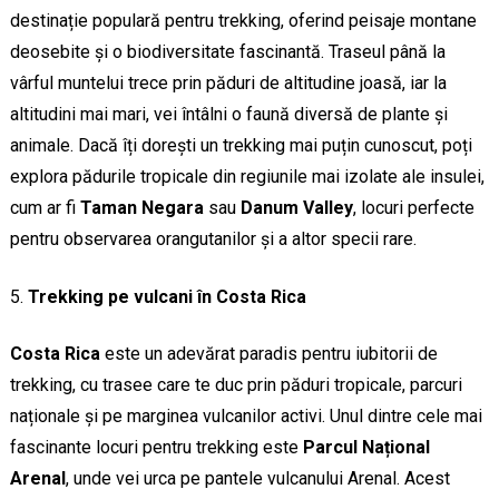
destinație populară pentru trekking, oferind peisaje montane
deosebite și o biodiversitate fascinantă. Traseul până la
vârful muntelui trece prin păduri de altitudine joasă, iar la
altitudini mai mari, vei întâlni o faună diversă de plante și
animale. Dacă îți dorești un trekking mai puțin cunoscut, poți
explora pădurile tropicale din regiunile mai izolate ale insulei,
cum ar fi
Taman Negara
sau
Danum Valley
, locuri perfecte
pentru observarea orangutanilor și a altor specii rare.
Trekking pe vulcani în Costa Rica
Costa Rica
este un adevărat paradis pentru iubitorii de
trekking, cu trasee care te duc prin păduri tropicale, parcuri
naționale și pe marginea vulcanilor activi. Unul dintre cele mai
fascinante locuri pentru trekking este
Parcul Național
Arenal
, unde vei urca pe pantele vulcanului Arenal. Acest