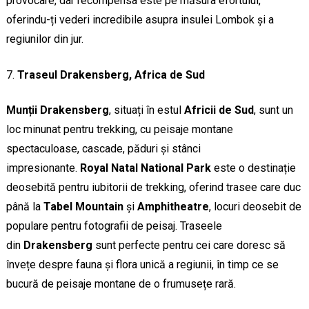
provocare, dar recompensa este pe măsura efortului,
oferindu-ți vederi incredibile asupra insulei Lombok și a
regiunilor din jur.
Traseul Drakensberg, Africa de Sud
Munții Drakensberg
, situați în estul
Africii de Sud
, sunt un
loc minunat pentru trekking, cu peisaje montane
spectaculoase, cascade, păduri și stânci
impresionante.
Royal Natal National Park
este o destinație
deosebită pentru iubitorii de trekking, oferind trasee care duc
până la
Tabel Mountain
și
Amphitheatre
, locuri deosebit de
populare pentru fotografii de peisaj. Traseele
din
Drakensberg
sunt perfecte pentru cei care doresc să
învețe despre fauna și flora unică a regiunii, în timp ce se
bucură de peisaje montane de o frumusețe rară.