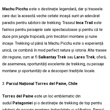
Machu Picchu
este o destinație legendară, dar și traseele
care duc la această veche cetate incașă sunt un adevărat
paradis pentru iubitorii de trekking. Traseul
Inca Trail
este
faimos pentru peisajele sale spectaculoase și pentru că te
duce prin jungla tropicală, prin trecători montane și ruine
incașe. Trekking-ul până la Machu Picchu este o experiență
unică, ce combină în mod perfect natura și istoria. Alte trasee
din regiune, cum ar fi
Salkantay Trek
sau
Lares Trek
, oferă,
de asemenea, oportunități excelente de trekking, cu peisaje
montane și oportunități de a descoperi tradițiile locale.
Parcul Național Torres del Paine, Chile
Torres del Paine
este un loc emblematic din
sudul
Patagoniei
și o destinație de trekking de top pentru
iubitorii de peisaje montane îndepărtate și sălbatice. Parcul