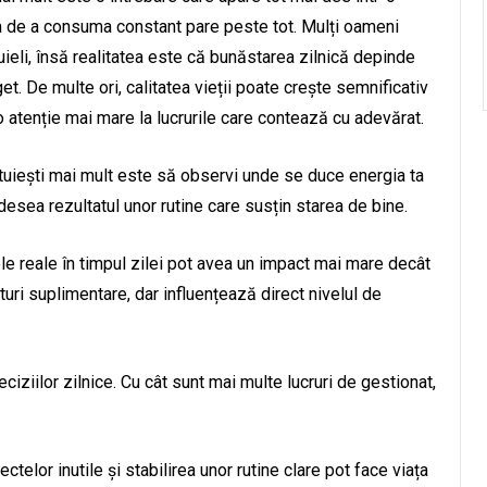
ea de a consuma constant pare peste tot. Mulți oameni
ieli, însă realitatea este că bunăstarea zilnică depinde
t. De multe ori, calitatea vieții poate crește semnificativ
o atenție mai mare la lucrurile care contează cu adevărat.
ltuiești mai mult este să observi unde se duce energia ta
desea rezultatul unor rutine care susțin starea de bine.
le reale în timpul zilei pot avea un impact mai mare decât
turi suplimentare, dar influențează direct nivelul de
iziilor zilnice. Cu cât sunt mai multe lucruri de gestionat,
telor inutile și stabilirea unor rutine clare pot face viața