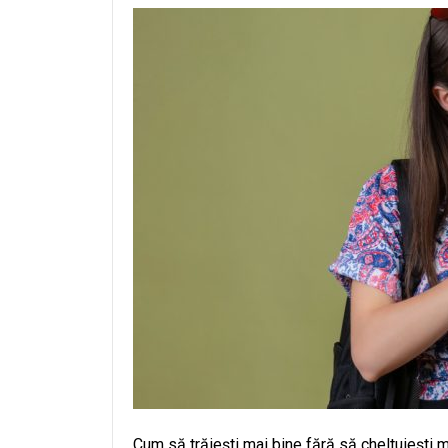
Cum să trăiești mai bine fără să cheltuiești m