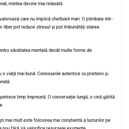
nat, mintea devine mai relaxată.
valoroasă care nu implică cheltuieli mari. O plimbare într-
 liber pot reduce stresul și pot îmbunătăți starea
pentru sănătatea mentală decât multe forme de
u o viață mai bună. Conexiunile autentice cu prietenii și
onală.
petrece timp împreună. O conversație lungă, o cină gătită
e.
ști mai mult este folosirea mai conștientă a lucrurilor pe
 nou fără să valorifice resursele existente.