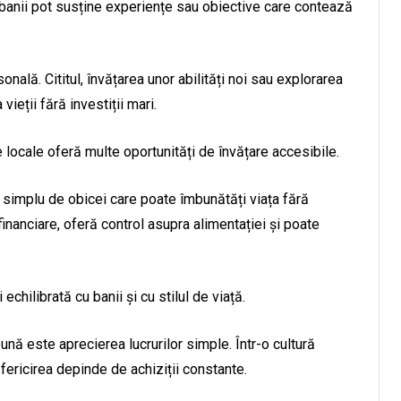
e, banii pot susține experiențe sau obiective care contează
nală. Cititul, învățarea unor abilități noi sau explorarea
ieții fără investiții mari.
e locale oferă multe oportunități de învățare accesibile.
simplu de obicei care poate îmbunătăți viața fără
inanciare, oferă control asupra alimentației și poate
echilibrată cu banii și cu stilul de viață.
ună este aprecierea lucrurilor simple. Într-o cultură
fericirea depinde de achiziții constante.