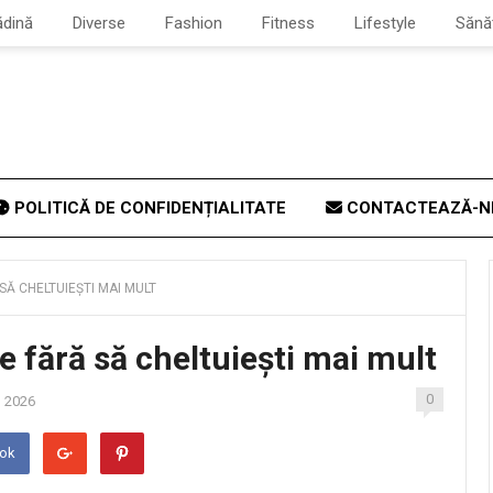
ădină
Diverse
Fashion
Fitness
Lifestyle
Sănă
POLITICĂ DE CONFIDENȚIALITATE
CONTACTEAZĂ-N
SĂ CHELTUIEȘTI MAI MULT
e fără să cheltuiești mai mult
0
, 2026
ook