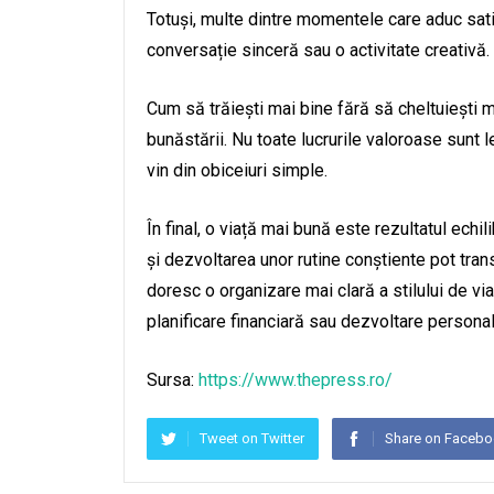
Totuși, multe dintre momentele care aduc satis
conversație sinceră sau o activitate creativă.
Cum să trăiești mai bine fără să cheltuiești 
bunăstării. Nu toate lucrurile valoroase sunt 
vin din obiceiuri simple.
În final, o viață mai bună este rezultatul echi
și dezvoltarea unor rutine conștiente pot transf
doresc o organizare mai clară a stilului de vi
planificare financiară sau dezvoltare personal
Sursa:
https://www.thepress.ro/
Tweet on Twitter
Share on Faceb