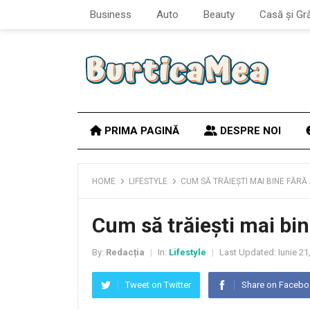
Business
Auto
Beauty
Casă și Gr
PRIMA PAGINĂ
DESPRE NOI
HOME
LIFESTYLE
CUM SĂ TRĂIEȘTI MAI BINE FĂRĂ 
Cum să trăiești mai bin
By:
Redacția
In:
Lifestyle
Last Updated:
Iunie 21
|
|
Tweet on Twitter
Share on Faceb