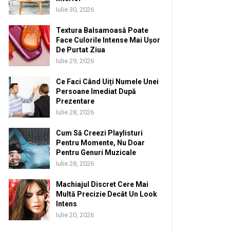
Iulie 30, 2026
Textura Balsamoasă Poate
Face Culorile Intense Mai Ușor
De Purtat Ziua
Iulie 29, 2026
Ce Faci Când Uiți Numele Unei
Persoane Imediat După
Prezentare
Iulie 28, 2026
Cum Să Creezi Playlisturi
Pentru Momente, Nu Doar
Pentru Genuri Muzicale
Iulie 28, 2026
Machiajul Discret Cere Mai
Multă Precizie Decât Un Look
Intens
Iulie 20, 2026