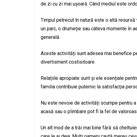
de zi cu zi mai ușoară. Când mediul este ordo
Timpul petrecut în natură este o altă resursă 
un parc, o drumeție sau câteva momente în aer
generală.
Aceste activități sunt adesea mai benefice 
divertisment costisitoare.
Relațiile apropiate sunt și ele esențiale pentr
familia contribuie puternic la satisfacția pers
Nu este nevoie de activități scumpe pentru a 
acasă sau o plimbare pot fi la fel de valoroas
Un alt mod de a trăi mai bine fără să cheltuie
care le ai deja. Mulți oameni caută mereu ceva