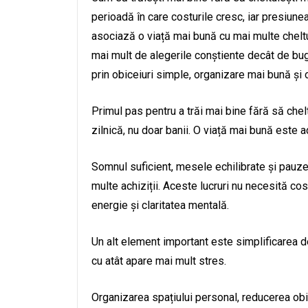
perioadă în care costurile cresc, iar presiun
asociază o viață mai bună cu mai multe cheltu
mai mult de alegerile conștiente decât de buge
prin obiceiuri simple, organizare mai bună și 
Primul pas pentru a trăi mai bine fără să che
zilnică, nu doar banii. O viață mai bună este a
Somnul suficient, mesele echilibrate și pauze
multe achiziții. Aceste lucruri nu necesită cos
energie și claritatea mentală.
Un alt element important este simplificarea dec
cu atât apare mai mult stres.
Organizarea spațiului personal, reducerea obiec