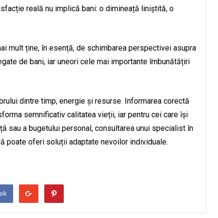
facție reală nu implică bani: o dimineață liniștită, o
mai mult ține, în esență, de schimbarea perspectivei asupra
legate de bani, iar uneori cele mai importante îmbunătățiri
librului dintre timp, energie și resurse. Informarea corectă
orma semnificativ calitatea vieții, iar pentru cei care își
ață sau a bugetului personal, consultarea unui specialist în
ă poate oferi soluții adaptate nevoilor individuale.
ook