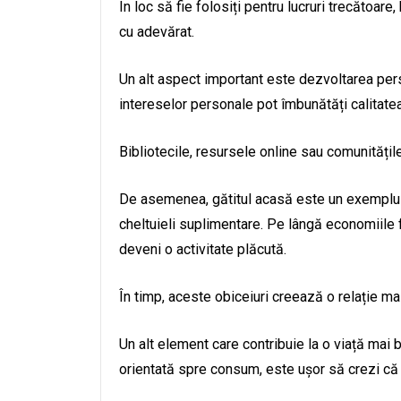
În loc să fie folosiți pentru lucruri trecătoar
cu adevărat.
Un alt aspect important este dezvoltarea perso
intereselor personale pot îmbunătăți calitatea v
Bibliotecile, resursele online sau comunitățil
De asemenea, gătitul acasă este un exemplu 
cheltuieli suplimentare. Pe lângă economiile f
deveni o activitate plăcută.
În timp, aceste obiceiuri creează o relație mai 
Un alt element care contribuie la o viață mai b
orientată spre consum, este ușor să crezi că 