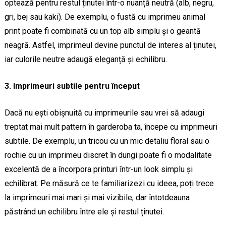
optează pentru restul ținutei într-o nuanță neutră (alb, negru,
gri, bej sau kaki). De exemplu, o fustă cu imprimeu animal
print poate fi combinată cu un top alb simplu și o geantă
neagră. Astfel, imprimeul devine punctul de interes al ținutei,
iar culorile neutre adaugă eleganță și echilibru.
3. Imprimeuri subtile pentru început
Dacă nu ești obișnuită cu imprimeurile sau vrei să adaugi
treptat mai mult pattern în garderoba ta, începe cu imprimeuri
subtile. De exemplu, un tricou cu un mic detaliu floral sau o
rochie cu un imprimeu discret în dungi poate fi o modalitate
excelentă de a încorpora printuri într-un look simplu și
echilibrat. Pe măsură ce te familiarizezi cu ideea, poți trece
la imprimeuri mai mari și mai vizibile, dar întotdeauna
păstrând un echilibru între ele și restul ținutei.