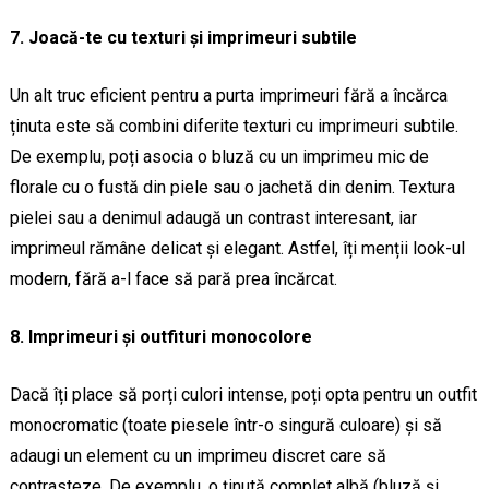
7. Joacă-te cu texturi și imprimeuri subtile
Un alt truc eficient pentru a purta imprimeuri fără a încărca
ținuta este să combini diferite texturi cu imprimeuri subtile.
De exemplu, poți asocia o bluză cu un imprimeu mic de
florale cu o fustă din piele sau o jachetă din denim. Textura
pielei sau a denimul adaugă un contrast interesant, iar
imprimeul rămâne delicat și elegant. Astfel, îți menții look-ul
modern, fără a-l face să pară prea încărcat.
8. Imprimeuri și outfituri monocolore
Dacă îți place să porți culori intense, poți opta pentru un outfit
monocromatic (toate piesele într-o singură culoare) și să
adaugi un element cu un imprimeu discret care să
contrasteze. De exemplu, o ținută complet albă (bluză și