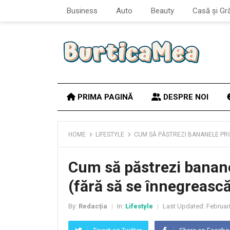
Business
Auto
Beauty
Casă și Gr
PRIMA PAGINĂ
DESPRE NOI
HOME
LIFESTYLE
CUM SĂ PĂSTREZI BANANELE PRO
Cum să păstrezi banan
(fără să se înnegreasc
By:
Redacția
In:
Lifestyle
Last Updated:
Februari
|
|