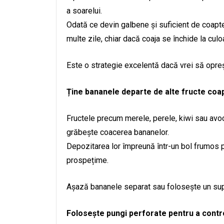
a soarelui.
Odată ce devin galbene și suficient de coapte,
multe zile, chiar dacă coaja se închide la culo
Este o strategie excelentă dacă vrei să opre
Ține bananele departe de alte fructe coa
Fructele precum merele, perele, kiwi sau avoc
grăbește coacerea bananelor.
Depozitarea lor împreună într-un bol frumos p
prospețime.
Așază bananele separat sau folosește un sup
Folosește pungi perforate pentru a contr