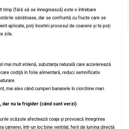
 timp (fără să se înnegrească) este o întrebare
ustările sănătoase, dar se confruntă cu fructe care se
ient aplicate, poți încetini procesul de coacere și te poți
e zile.
el mai mult etilenă, substanța naturală care accelerează
care codiță în folie alimentară, reduci semnificativ
aturare.
ent, mai ales când cumperi bananele în ciorchine mari.
dar nu la frigider (când sunt verzi)
urile scăzute afectează coaja și provoacă înnegrirea
a camerei, într-un loc bine ventilat, ferit de lumina directă