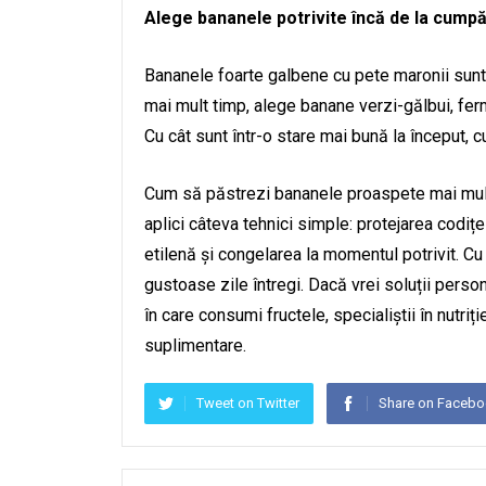
Alege bananele potrivite încă de la cumpă
Bananele foarte galbene cu pete maronii sunt
mai mult timp, alege banane verzi-gălbui, ferme
Cu cât sunt într-o stare mai bună la început, c
Cum să păstrezi bananele proaspete mai mult
aplici câteva tehnici simple: protejarea codițe
etilenă și congelarea la momentul potrivit. C
gustoase zile întregi. Dacă vrei soluții person
în care consumi fructele, specialiștii în nutri
suplimentare.
Tweet on Twitter
Share on Faceb