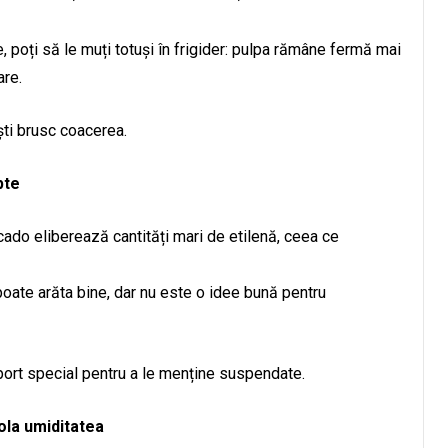
 poți să le muți totuși în frigider: pulpa rămâne fermă mai
are.
ști brusc coacerea.
pte
ado eliberează cantități mari de etilenă, ceea ce
oate arăta bine, dar nu este o idee bună pentru
ort special pentru a le menține suspendate.
ola umiditatea