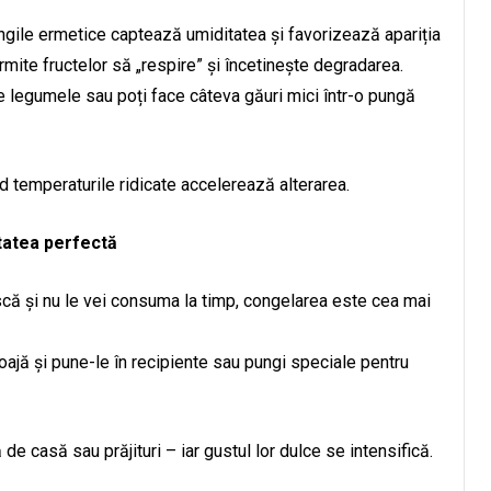
ungile ermetice captează umiditatea și favorizează apariția
mite fructelor să „respire” și încetinește degradarea.
te legumele sau poți face câteva găuri mici într-o pungă
nd temperaturile ridicate accelerează alterarea.
tatea perfectă
ă și nu le vei consuma la timp, congelarea este cea mai
 coajă și pune-le în recipiente sau pungi speciale pentru
e casă sau prăjituri – iar gustul lor dulce se intensifică.