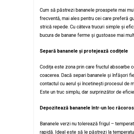
Cum să păstrezi bananele proaspete mai mult
frecventă, mai ales pentru cei care preferă g
strică repede. Cu câteva trucuri simple și efic
bucura de banane ferme și gustoase mai mult
Separă bananele și protejează codițele
Codița este zona prin care fructul absoarbe c
coacerea. Dacă separi bananele și înfășori fie
contactul cu aerul și încetinești procesul de m
Este un truc simplu, dar surprinzător de efici
Depozitează bananele într-un loc răcoros, 
Bananele verzi nu tolerează frigul – temperat
rapidă. Ideal este să le păstrezi la temperatur