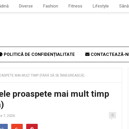
ădină
Diverse
Fashion
Fitness
Lifestyle
Sănă
POLITICĂ DE CONFIDENȚIALITATE
CONTACTEAZĂ-N
ASPETE MAI MULT TIMP (FĂRĂ SĂ SE ÎNNEGREASCĂ)
ele proaspete mai mult timp
ă)
0
e 7, 2026