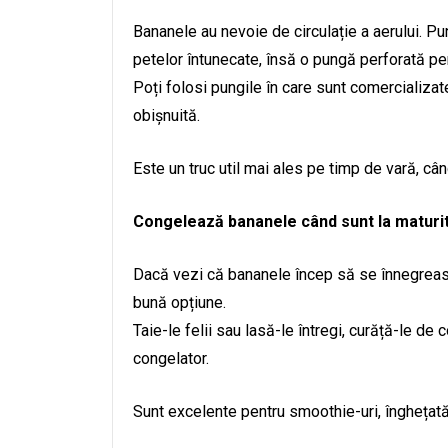
Bananele au nevoie de circulație a aerului. P
petelor întunecate, însă o pungă perforată per
Poți folosi pungile în care sunt comercializa
obișnuită.
Este un truc util mai ales pe timp de vară, câ
Congelează bananele când sunt la maturi
Dacă vezi că bananele încep să se înnegreasc
bună opțiune.
Taie-le felii sau lasă-le întregi, curăță-le de
congelator.
Sunt excelente pentru smoothie-uri, înghețată d