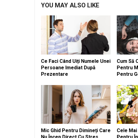
YOU MAY ALSO LIKE
Ce Faci Când Uiți Numele Unei
Cum Să Cr
Persoane Imediat După
Pentru M
Prezentare
Pentru G
Mic Ghid Pentru Dimineți Care
Cele Mai
Nu Încep Direct Cu Stres
Pentru În