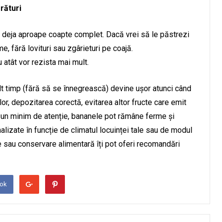
rături
 deja aproape coapte complet. Dacă vrei să le păstrezi
, fără lovituri sau zgârieturi pe coajă.
u atât vor rezista mai mult.
 timp (fără să se înnegrească) devine ușor atunci când
lor, depozitarea corectă, evitarea altor fructe care emit
u un minim de atenție, bananele pot rămâne ferme și
alizate în funcție de climatul locuinței tale sau de modul
ție sau conservare alimentară îți pot oferi recomandări
ook