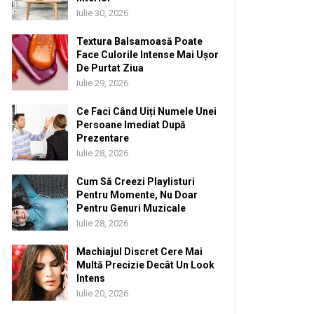
Iulie 30, 2026
Textura Balsamoasă Poate
Face Culorile Intense Mai Ușor
De Purtat Ziua
Iulie 29, 2026
Ce Faci Când Uiți Numele Unei
Persoane Imediat După
Prezentare
Iulie 28, 2026
Cum Să Creezi Playlisturi
Pentru Momente, Nu Doar
Pentru Genuri Muzicale
Iulie 28, 2026
Machiajul Discret Cere Mai
Multă Precizie Decât Un Look
Intens
Iulie 20, 2026