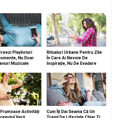
eezi Playlisturi
Ritualuri Urbane Pentru Zile
omente, Nu Doar
În Care Ai Nevoie De
enuri Muzicale
Inspirație, Nu De Evadare
 Frumoase Activități
Cum Îți Dai Seama Că Un
ceputul Verii
Trend De Lifestyle Chiar Ți