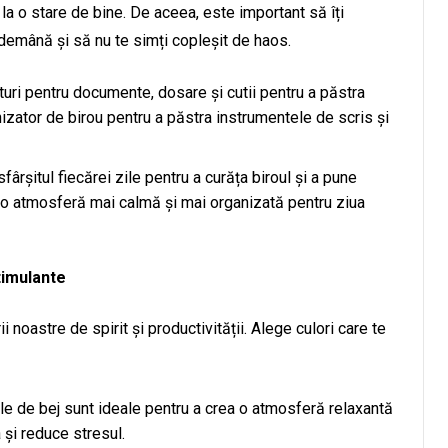
 la o stare de bine. De aceea, este important să îți
îndemână și să nu te simți copleșit de haos.
turi pentru documente, dosare și cutii pentru a păstra
anizator de birou pentru a păstra instrumentele de scris și
fârșitul fiecărei zile pentru a curăța biroul și a pune
 la o atmosferă mai calmă și mai organizată pentru ziua
stimulante
 noastre de spirit și productivității. Alege culori care te
ele de bej sunt ideale pentru a crea o atmosferă relaxantă
 și reduce stresul.