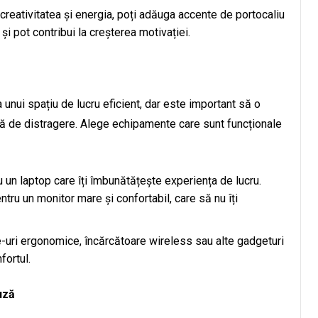
 creativitatea și energia, poți adăuga accente de portocaliu
i pot contribui la creșterea motivației.
a unui spațiu de lucru eficient, dar este important să o
să de distragere. Alege echipamente care sunt funcționale
 un laptop care îți îmbunătățește experiența de lucru.
ru un monitor mare și confortabil, care să nu îți
e-uri ergonomice, încărcătoare wireless sau alte gadgeturi
fortul.
uză