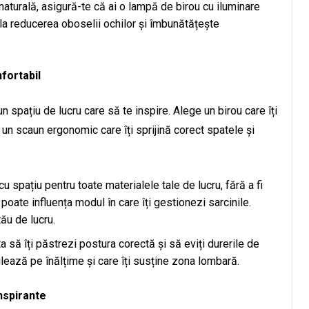
naturală, asigură-te că ai o lampă de birou cu iluminare
ă la reducerea oboselii ochilor și îmbunătățește
fortabil
un spațiu de lucru care să te inspire. Alege un birou care îți
 un scaun ergonomic care îți sprijină corect spatele și
u spațiu pentru toate materialele tale de lucru, fără a fi
oate influența modul în care îți gestionezi sarcinile.
tău de lucru.
ta să îți păstrezi postura corectă și să eviți durerile de
lează pe înălțime și care îți susține zona lombară.
nspirante