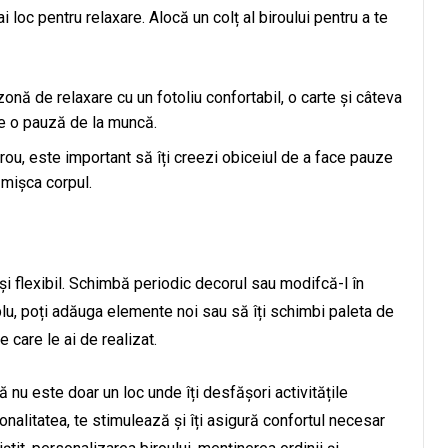
ai loc pentru relaxare. Alocă un colț al biroului pentru a te
zonă de relaxare cu un fotoliu confortabil, o carte și câteva
e o pauză de la muncă.
irou, este important să îți creezi obiceiul de a face pauze
i mișca corpul.
 și flexibil. Schimbă periodic decorul sau modifcă-l în
u, poți adăuga elemente noi sau să îți schimbi paleta de
 care le ai de realizat.
ră nu este doar un loc unde îți desfășori activitățile
sonalitatea, te stimulează și îți asigură confortul necesar