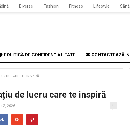
ădină
Diverse
Fashion
Fitness
Lifestyle
Sănă
POLITICĂ DE CONFIDENȚIALITATE
CONTACTEAZĂ-N
 LUCRU CARE TE INSPIRĂ
țiu de lucru care te inspiră
0
e 2, 2026
ook