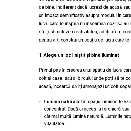
de bine. Indiferent dacă lucrezi de acasă sau la
un impact semnificativ asupra modului în care 
lucru care te inspiră nu înseamnă doar să ai u
să îți stimuleze creativitatea, să îți ofere con
pentru a-ți construi un spațiu de lucru care te 
Alege un loc liniștit și bine iluminat
Primul pas în crearea unui spațiu de lucru car
colț al casei sau al biroului unde poți să te c
acasă, încearcă să îți amenajezi un colț separ
Lumina naturală
: Un spațiu luminos te va 
concentrat. Dacă ai acces la feronieră sau 
cât mai multă lumină naturală. Luminile na
vitalitatea.