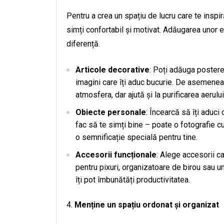
Pentru a crea un spațiu de lucru care te inspir
simți confortabil și motivat. Adăugarea unor 
diferență.
Articole decorative
: Poți adăuga postere 
imagini care îți aduc bucurie. De asemenea
atmosfera, dar ajută și la purificarea aerului
Obiecte personale
: Încearcă să îți aduci
fac să te simți bine – poate o fotografie cu
o semnificație specială pentru tine.
Accesorii funcționale
: Alege accesorii ca
pentru pixuri, organizatoare de birou sau u
îți pot îmbunătăți productivitatea.
Menține un spațiu ordonat și organizat