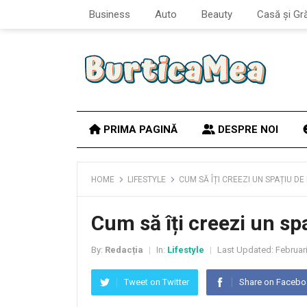
Business
Auto
Beauty
Casă și Gr
PRIMA PAGINĂ
DESPRE NOI
HOME
LIFESTYLE
CUM SĂ ÎȚI CREEZI UN SPAȚIU DE
Cum să îți creezi un spa
By:
Redacția
In:
Lifestyle
Last Updated:
Februari
|
|
Tweet on Twitter
Share on Faceb