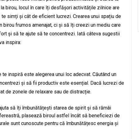
 birou, locul în care îți desfășori activitățile zilnice are
te simți și cât de eficient lucrezi. Crearea unui spațiu de
n birou frumos amenajat, ci și să îți creezi un mediu care
fort și să te ajute să te concentrezi. Iată câteva sugestii
va inspira:
e te inspiră este alegerea unui loc adecvat. Căutând un
oncentrezi și să fii productiv este esențial. Dacă lucrezi de
at de zonele de relaxare sau de distracție.
ajuta să îți îmbunătățești starea de spirit și să rămâi
fereastră, plasează biroul astfel încât să beneficiezi de
turale sunt cunoscute pentru că îmbunătățesc energia și