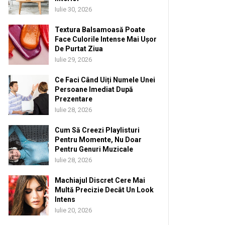
Iulie 30, 2026
Textura Balsamoasă Poate
Face Culorile Intense Mai Ușor
De Purtat Ziua
Iulie 29, 2026
Ce Faci Când Uiți Numele Unei
Persoane Imediat După
Prezentare
Iulie 28, 2026
Cum Să Creezi Playlisturi
Pentru Momente, Nu Doar
Pentru Genuri Muzicale
Iulie 28, 2026
Machiajul Discret Cere Mai
Multă Precizie Decât Un Look
Intens
Iulie 20, 2026