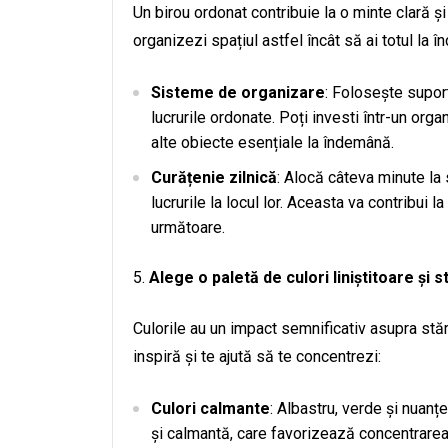
Un birou ordonat contribuie la o minte clară și
organizezi spațiul astfel încât să ai totul la 
Sisteme de organizare
: Folosește supor
lucrurile ordonate. Poți investi într-un org
alte obiecte esențiale la îndemână.
Curățenie zilnică
: Alocă câteva minute la s
lucrurile la locul lor. Aceasta va contribui
următoare.
Alege o paletă de culori liniștitoare și 
Culorile au un impact semnificativ asupra stării
inspiră și te ajută să te concentrezi:
Culori calmante
: Albastru, verde și nuanț
și calmantă, care favorizează concentrarea