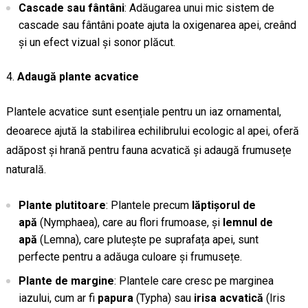
Cascade sau fântâni
: Adăugarea unui mic sistem de
cascade sau fântâni poate ajuta la oxigenarea apei, creând
și un efect vizual și sonor plăcut.
Adaugă plante acvatice
Plantele acvatice sunt esențiale pentru un iaz ornamental,
deoarece ajută la stabilirea echilibrului ecologic al apei, oferă
adăpost și hrană pentru fauna acvatică și adaugă frumusețe
naturală.
Plante plutitoare
: Plantele precum
lăptișorul de
apă
(Nymphaea), care au flori frumoase, și
lemnul de
apă
(Lemna), care plutește pe suprafața apei, sunt
perfecte pentru a adăuga culoare și frumusețe.
Plante de margine
: Plantele care cresc pe marginea
iazului, cum ar fi
papura
(Typha) sau
irisa acvatică
(Iris