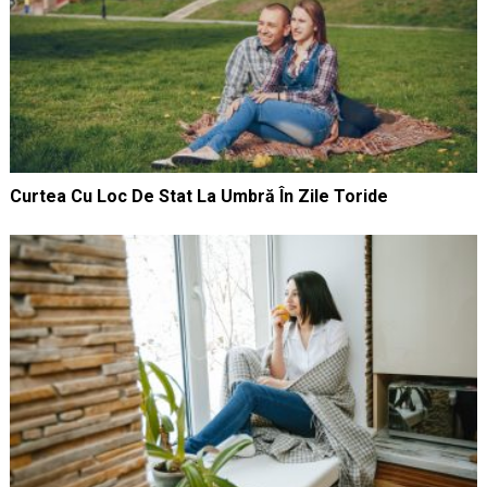
Curtea Cu Loc De Stat La Umbră În Zile Toride