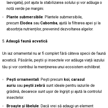
laevigata), pot ajuta la stabilizarea solului și vor adăuga o
notă verde pe margini.
Plante submersibile
: Plantele submersibile,
precum
Elodea
sau
Cabomba
, ajută la filtrarea apei și la
absorbția nutrienților, prevenind dezvoltarea algelor.
Adaugă faună acvatică
Un iaz ornamental nu ar fi complet fără câteva specii de faună
acvatică. Păsările, peștii și insectele vor adăuga viață iazului
tău și vor contribui la menținerea unui ecosistem echilibrat.
Pești ornamentali
: Pești precum
koi
,
carasul
auriu
sau
peștii zebră
sunt ideale pentru iazurile de
grădină, deoarece sunt ușor de îngrijit și ajută la controlul
insectelor.
Broaște și libelule
: Dacă vrei să adaugi un element