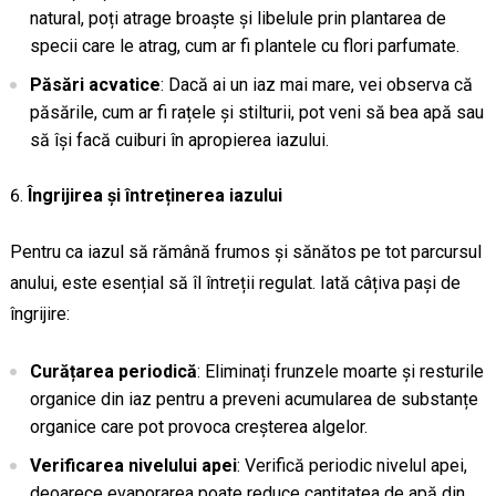
natural, poți atrage broaște și libelule prin plantarea de
specii care le atrag, cum ar fi plantele cu flori parfumate.
Păsări acvatice
: Dacă ai un iaz mai mare, vei observa că
păsările, cum ar fi rațele și stilturii, pot veni să bea apă sau
să își facă cuiburi în apropierea iazului.
Îngrijirea și întreținerea iazului
Pentru ca iazul să rămână frumos și sănătos pe tot parcursul
anului, este esențial să îl întreții regulat. Iată câțiva pași de
îngrijire:
Curățarea periodică
: Eliminați frunzele moarte și resturile
organice din iaz pentru a preveni acumularea de substanțe
organice care pot provoca creșterea algelor.
Verificarea nivelului apei
: Verifică periodic nivelul apei,
deoarece evaporarea poate reduce cantitatea de apă din