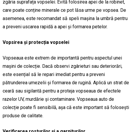
zgâria suprafața vopselei. Evită folosirea apei de la robinet,
care poate conține minerale ce pot lăsa urme pe vopsea. De
asemenea, este recomandat să speli mașina la umbră pentru
a preveni uscarea rapidă a apei și formarea petelor.
Vopsirea și protecția vopselei
Vopseaua este extrem de importantă pentru aspectul unei
mașini de colecție. Dacă observi zgârieturi sau deteriorări,
este esențial să le repari imediat pentru a preveni
pătrunderea umezelii și formarea de rugină. Aplică un strat de
ceară sau sigilantă pentru a proteja vopseaua de efectele
razelor UV, murdărie și contaminare. Vopseaua auto de
colecție poate fi sensibilă, așa că este important să folosești
produse de calitate.
Verificarea rosturilor și a garniturilor