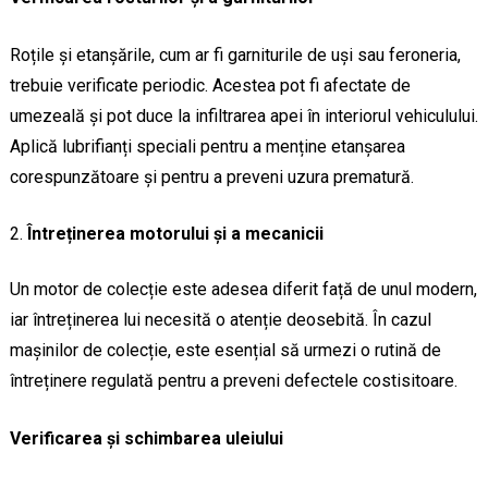
Roțile și etanșările, cum ar fi garniturile de uși sau feroneria,
trebuie verificate periodic. Acestea pot fi afectate de
umezeală și pot duce la infiltrarea apei în interiorul vehiculului.
Aplică lubrifianți speciali pentru a menține etanșarea
corespunzătoare și pentru a preveni uzura prematură.
Întreținerea motorului și a mecanicii
Un motor de colecție este adesea diferit față de unul modern,
iar întreținerea lui necesită o atenție deosebită. În cazul
mașinilor de colecție, este esențial să urmezi o rutină de
întreținere regulată pentru a preveni defectele costisitoare.
Verificarea și schimbarea uleiului