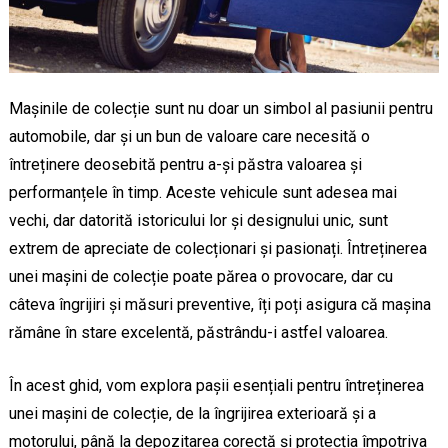
Mașinile de colecție sunt nu doar un simbol al pasiunii pentru
automobile, dar și un bun de valoare care necesită o
întreținere deosebită pentru a-și păstra valoarea și
performanțele în timp. Aceste vehicule sunt adesea mai
vechi, dar datorită istoricului lor și designului unic, sunt
extrem de apreciate de colecționari și pasionați. Întreținerea
unei mașini de colecție poate părea o provocare, dar cu
câteva îngrijiri și măsuri preventive, îți poți asigura că mașina
rămâne în stare excelentă, păstrându-i astfel valoarea.
În acest ghid, vom explora pașii esențiali pentru întreținerea
unei mașini de colecție, de la îngrijirea exterioară și a
motorului, până la depozitarea corectă și protecția împotriva