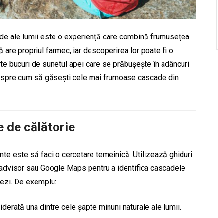
de ale lumii este o experiență care combină frumusețea
ă are propriul farmec, iar descoperirea lor poate fi o
te bucuri de sunetul apei care se prăbușește în adâncuri
ri despre cum să găsești cele mai frumoase cascade din
 de călătorie
te este să faci o cercetare temeinică. Utilizează ghiduri
ipadvisor sau Google Maps pentru a identifica cascadele
rezi. De exemplu:
derată una dintre cele șapte minuni naturale ale lumii.