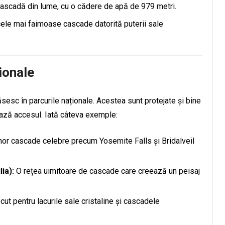
cascadă din lume, cu o cădere de apă de 979 metri.
ele mai faimoase cascade datorită puterii sale
ionale
sc în parcurile naționale. Acestea sunt protejate și bine
tează accesul. Iată câteva exemple:
or cascade celebre precum Yosemite Falls și Bridalveil
ia):
O rețea uimitoare de cascade care creează un peisaj
ut pentru lacurile sale cristaline și cascadele