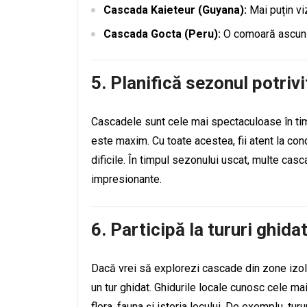
Cascada Kaieteur (Guyana):
Mai puțin viz
Cascada Gocta (Peru):
O comoară ascuns
5.
Planifică sezonul potrivi
Cascadele sunt cele mai spectaculoase în ti
este maxim. Cu toate acestea, fii atent la con
dificile. În timpul sezonului uscat, multe casca
impresionante.
6.
Participă la tururi ghida
Dacă vrei să explorezi cascade din zone izola
un tur ghidat. Ghidurile locale cunosc cele mai
flora, fauna și istoria locului. De exemplu, t