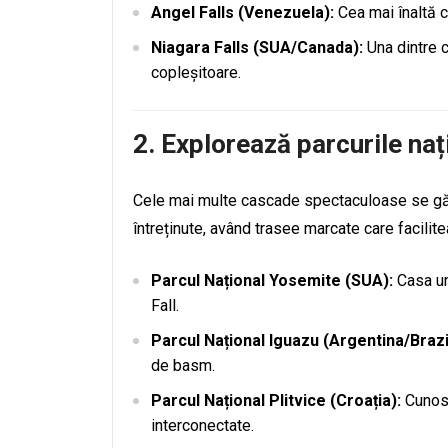
Angel Falls (Venezuela):
Cea mai înaltă 
Niagara Falls (SUA/Canada):
Una dintre c
copleșitoare.
2.
Explorează parcurile naț
Cele mai multe cascade spectaculoase se găse
întreținute, având trasee marcate care facili
Parcul Național Yosemite (SUA):
Casa un
Fall.
Parcul Național Iguazu (Argentina/Brazil
de basm.
Parcul Național Plitvice (Croația):
Cunosc
interconectate.