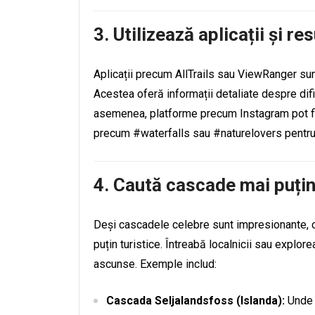
3.
Utilizează aplicații și re
Aplicații precum AllTrails sau ViewRanger sun
Acestea oferă informații detaliate despre dific
asemenea, platforme precum Instagram pot fi 
precum #waterfalls sau #naturelovers pentru 
4.
Caută cascade mai puți
Deși cascadele celebre sunt impresionante, c
puțin turistice. Întreabă localnicii sau explor
ascunse. Exemple includ:
Cascada Seljalandsfoss (Islanda):
Unde p