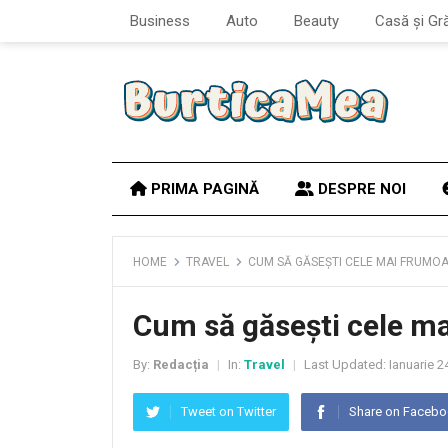
Business
Auto
Beauty
Casă și Gr
PRIMA PAGINĂ
DESPRE NOI
HOME
TRAVEL
CUM SĂ GĂSEȘTI CELE MAI FRUMO
Cum să găsești cele m
By:
Redacția
In:
Travel
Last Updated:
Ianuarie 2
|
|
Tweet on Twitter
Share on Faceb