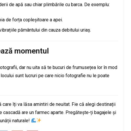
derii de apă sau chiar plimbările cu barca. De exemplu:
pia de forța copleșitoare a apei.
ibrațiile pământului din cauza debitului uriaș.
rează momentul
tografii, dar nu uita să te bucuri de frumusețea lor în mod
locului sunt lucruri pe care nicio fotografie nu le poate
are îți va lăsa amintiri de neuitat. Fie că alegi destinații
re cascadă are un farmec aparte. Pregătește-ți bagajele și
unății naturale!