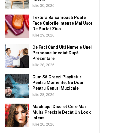
Iulie 30, 2026
Textura Balsamoasă Poate
Face Culorile Intense Mai Ușor
De Purtat Ziua
Iulie 29, 2026
Ce Faci Când Uiți Numele Unei
Persoane Imediat După
Prezentare
Iulie 28, 2026
Cum Să Creezi Playlisturi
Pentru Momente, Nu Doar
Pentru Genuri Muzicale
Iulie 28, 2026
Machiajul Discret Cere Mai
Multă Precizie Decât Un Look
Intens
Iulie 20, 2026