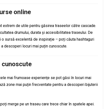
surse online
t extrem de utile pentru găsirea traseelor către cascade.
ultatea drumului, durata și accesibilitatea traseului. De
o sursă excelentă de inspirație – poți căuta hashtaguri
a descoperi locuri mai puțin cunoscute.
n cunoscute
ele mai frumoase experiențe se pot găsi în locuri mai
ează zone mai puțin frecventate pentru a descoperi bijuterii
oți merge pe un traseu care trece chiar în spatele apei.