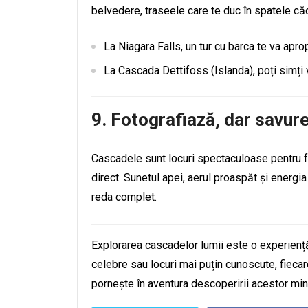
belvedere, traseele care te duc în spatele că
La Niagara Falls, un tur cu barca te va apro
La Cascada Dettifoss (Islanda), poți simți v
9.
Fotografiază, dar savu
Cascadele sunt locuri spectaculoase pentru fo
direct. Sunetul apei, aerul proaspăt și energia 
reda complet.
Explorarea cascadelor lumii este o experiență c
celebre sau locuri mai puțin cunoscute, fieca
pornește în aventura descoperirii acestor min