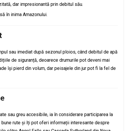
itată, dar impresionantă prin debitul său.
ă în inima Amazonului.
t
mpul sau imediat după sezonul ploios, când debitul de apă
dițiile de siguranță, deoarece drumurile pot deveni mai
de își pierd din volum, dar peisajele din jur pot fi la fel de
te
te sau greu accesibile, ia în considerare participarea la
 bune rute și îți pot oferi informații interesante despre
ururile către Angel Falls sau Cascada Sutherland din Noua