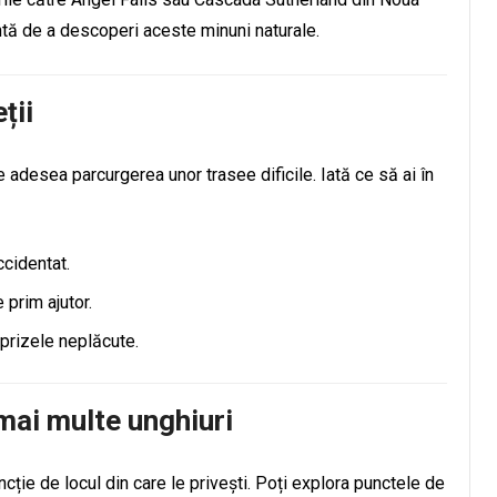
ntă de a descoperi aceste minuni naturale.
ții
desea parcurgerea unor trasee dificile. Iată ce să ai în
cidentat.
e prim ajutor.
prizele neplăcute.
ai multe unghiuri
cție de locul din care le privești. Poți explora punctele de