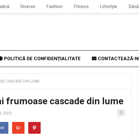
ădină
Diverse
Fashion
Fitness
Lifestyle
Sănă
POLITICĂ DE CONFIDENȚIALITATE
CONTACTEAZĂ-N
ASE CASCADE DIN LUME
ai frumoase cascade din lume
0
4, 2025
ook