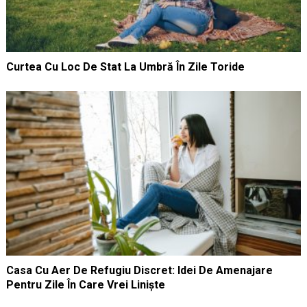
Curtea Cu Loc De Stat La Umbră În Zile Toride
Casa Cu Aer De Refugiu Discret: Idei De Amenajare
Pentru Zile În Care Vrei Liniște