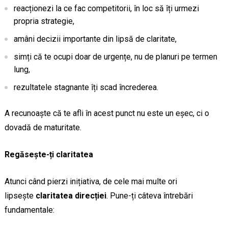
reacționezi la ce fac competitorii, în loc să îți urmezi
propria strategie,
amâni decizii importante din lipsă de claritate,
simți că te ocupi doar de urgențe, nu de planuri pe termen
lung,
rezultatele stagnante îți scad încrederea.
A recunoaște că te afli în acest punct nu este un eșec, ci o
dovadă de maturitate.
Regăsește-ți claritatea
Atunci când pierzi inițiativa, de cele mai multe ori
lipsește
claritatea direcției
. Pune-ți câteva întrebări
fundamentale: