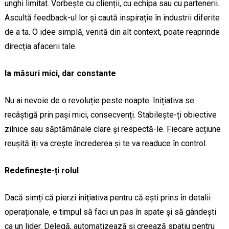
unghi limitat. Vorbește cu clienții, cu echipa sau cu partenerii.
Ascultă feedback-ul lor și caută inspirație în industrii diferite
de a ta. O idee simplă, venită din alt context, poate reaprinde
direcția afacerii tale.
Ia măsuri mici, dar constante
Nu ai nevoie de o revoluție peste noapte. Inițiativa se
recâștigă prin pași mici, consecvenți. Stabilește-ți obiective
zilnice sau săptămânale clare și respectă-le. Fiecare acțiune
reușită îți va crește încrederea și te va readuce în control.
Redefinește-ți rolul
Dacă simți că pierzi inițiativa pentru că ești prins în detalii
operaționale, e timpul să faci un pas în spate și să gândești
ca un lider. Delegă, automatizează și creează spațiu pentru