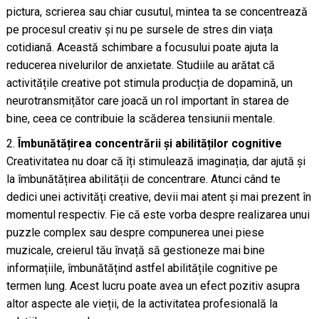
pictura, scrierea sau chiar cusutul, mintea ta se concentrează
pe procesul creativ și nu pe sursele de stres din viața
cotidiană. Această schimbare a focusului poate ajuta la
reducerea nivelurilor de anxietate. Studiile au arătat că
activitățile creative pot stimula producția de dopamină, un
neurotransmițător care joacă un rol important în starea de
bine, ceea ce contribuie la scăderea tensiunii mentale.
Îmbunătățirea concentrării și abilităților cognitive
Creativitatea nu doar că îți stimulează imaginația, dar ajută și
la îmbunătățirea abilității de concentrare. Atunci când te
dedici unei activități creative, devii mai atent și mai prezent în
momentul respectiv. Fie că este vorba despre realizarea unui
puzzle complex sau despre compunerea unei piese
muzicale, creierul tău învață să gestioneze mai bine
informațiile, îmbunătățind astfel abilitățile cognitive pe
termen lung. Acest lucru poate avea un efect pozitiv asupra
altor aspecte ale vieții, de la activitatea profesională la