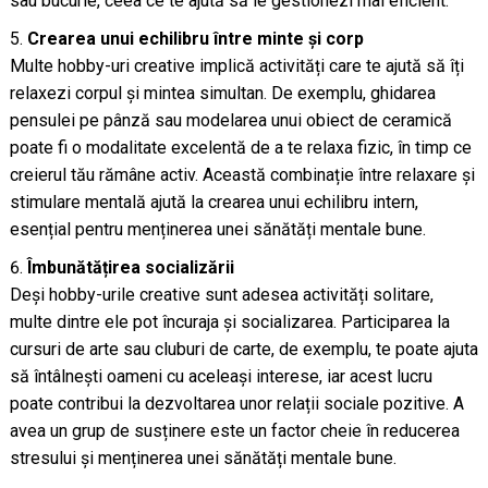
sau bucurie, ceea ce te ajută să le gestionezi mai eficient.
Crearea unui echilibru între minte și corp
Multe hobby-uri creative implică activități care te ajută să îți
relaxezi corpul și mintea simultan. De exemplu, ghidarea
pensulei pe pânză sau modelarea unui obiect de ceramică
poate fi o modalitate excelentă de a te relaxa fizic, în timp ce
creierul tău rămâne activ. Această combinație între relaxare și
stimulare mentală ajută la crearea unui echilibru intern,
esențial pentru menținerea unei sănătăți mentale bune.
Îmbunătățirea socializării
Deși hobby-urile creative sunt adesea activități solitare,
multe dintre ele pot încuraja și socializarea. Participarea la
cursuri de arte sau cluburi de carte, de exemplu, te poate ajuta
să întâlnești oameni cu aceleași interese, iar acest lucru
poate contribui la dezvoltarea unor relații sociale pozitive. A
avea un grup de susținere este un factor cheie în reducerea
stresului și menținerea unei sănătăți mentale bune.