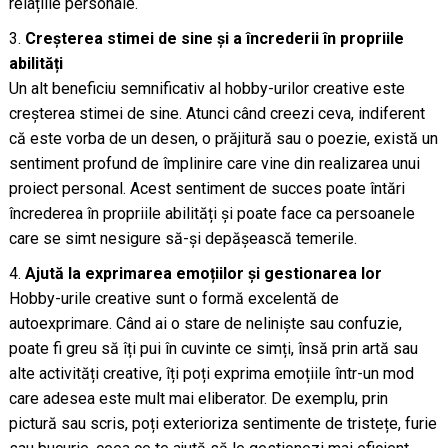
relațiile personale.
Creșterea stimei de sine și a încrederii în propriile
abilități
Un alt beneficiu semnificativ al hobby-urilor creative este
creșterea stimei de sine. Atunci când creezi ceva, indiferent
că este vorba de un desen, o prăjitură sau o poezie, există un
sentiment profund de împlinire care vine din realizarea unui
proiect personal. Acest sentiment de succes poate întări
încrederea în propriile abilități și poate face ca persoanele
care se simt nesigure să-și depășească temerile.
Ajută la exprimarea emoțiilor și gestionarea lor
Hobby-urile creative sunt o formă excelentă de
autoexprimare. Când ai o stare de neliniște sau confuzie,
poate fi greu să îți pui în cuvinte ce simți, însă prin artă sau
alte activități creative, îți poți exprima emoțiile într-un mod
care adesea este mult mai eliberator. De exemplu, prin
pictură sau scris, poți exterioriza sentimente de tristețe, furie