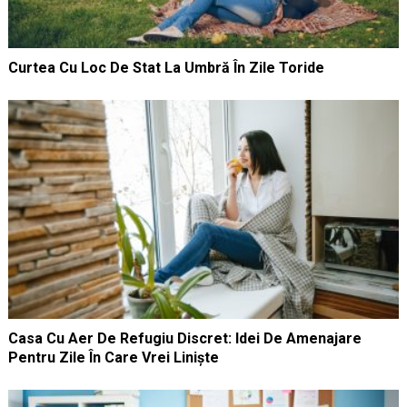
Curtea Cu Loc De Stat La Umbră În Zile Toride
Casa Cu Aer De Refugiu Discret: Idei De Amenajare
Pentru Zile În Care Vrei Liniște