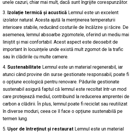
unele cazuri, chiar mai mult, dacă sunt îngrijite corespunzător.
Izolație termică și acustică
Lemnul este un excelent
izolator natural. Acesta ajută la menținerea temperaturii
interioare stabile, reducând costurile de încălzire și răcire. De
asemenea, lemnul absoarbe zgomotele, oferind un mediu mai
liniștit și mai confortabil. Acest aspect este deosebit de
important în locuințele unde există mult zgomot de la trafic
sau în clădirile cu multe camere.
Sustenabilitate
Lemnul este un material regenerabil, iar
atunci când provine din surse gestionate responsabil, poate fi
o opțiune ecologică pentru renovare. Pădurile gestionate
sustenabil asigură faptul că lemnul este recoltat într-un mod
care protejează mediul, contribuind la reducerea amprentei de
carbon a clădirii. În plus, lemnul poate fi reciclat sau reutilizat
în diverse moduri, ceea ce îl face o opțiune sustenabilă pe
termen lung.
Ușor de întreținut și restaurat
Lemnul este un material