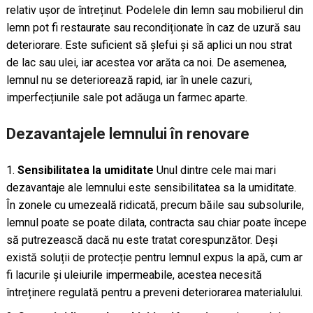
relativ ușor de întreținut. Podelele din lemn sau mobilierul din
lemn pot fi restaurate sau recondiționate în caz de uzură sau
deteriorare. Este suficient să șlefui și să aplici un nou strat
de lac sau ulei, iar acestea vor arăta ca noi. De asemenea,
lemnul nu se deteriorează rapid, iar în unele cazuri,
imperfecțiunile sale pot adăuga un farmec aparte.
Dezavantajele lemnului în renovare
Sensibilitatea la umiditate
Unul dintre cele mai mari
dezavantaje ale lemnului este sensibilitatea sa la umiditate.
În zonele cu umezeală ridicată, precum băile sau subsolurile,
lemnul poate se poate dilata, contracta sau chiar poate începe
să putrezească dacă nu este tratat corespunzător. Deși
există soluții de protecție pentru lemnul expus la apă, cum ar
fi lacurile și uleiurile impermeabile, acestea necesită
întreținere regulată pentru a preveni deteriorarea materialului.