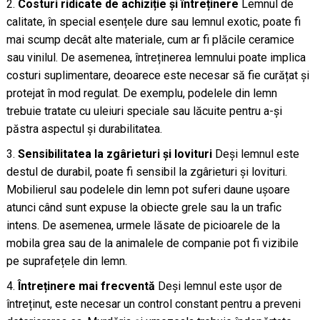
Costuri ridicate de achiziție și întreținere
Lemnul de
calitate, în special esențele dure sau lemnul exotic, poate fi
mai scump decât alte materiale, cum ar fi plăcile ceramice
sau vinilul. De asemenea, întreținerea lemnului poate implica
costuri suplimentare, deoarece este necesar să fie curățat și
protejat în mod regulat. De exemplu, podelele din lemn
trebuie tratate cu uleiuri speciale sau lăcuite pentru a-și
păstra aspectul și durabilitatea.
Sensibilitatea la zgârieturi și lovituri
Deși lemnul este
destul de durabil, poate fi sensibil la zgârieturi și lovituri.
Mobilierul sau podelele din lemn pot suferi daune ușoare
atunci când sunt expuse la obiecte grele sau la un trafic
intens. De asemenea, urmele lăsate de picioarele de la
mobila grea sau de la animalele de companie pot fi vizibile
pe suprafețele din lemn.
Întreținere mai frecventă
Deși lemnul este ușor de
întreținut, este necesar un control constant pentru a preveni