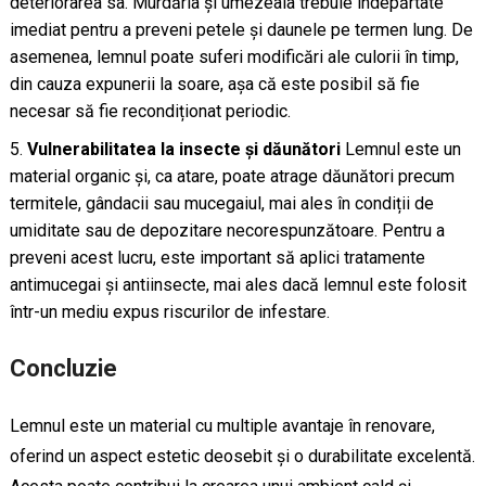
deteriorarea sa. Murdăria și umezeala trebuie îndepărtate
imediat pentru a preveni petele și daunele pe termen lung. De
asemenea, lemnul poate suferi modificări ale culorii în timp,
din cauza expunerii la soare, așa că este posibil să fie
necesar să fie recondiționat periodic.
Vulnerabilitatea la insecte și dăunători
Lemnul este un
material organic și, ca atare, poate atrage dăunători precum
termitele, gândacii sau mucegaiul, mai ales în condiții de
umiditate sau de depozitare necorespunzătoare. Pentru a
preveni acest lucru, este important să aplici tratamente
antimucegai și antiinsecte, mai ales dacă lemnul este folosit
într-un mediu expus riscurilor de infestare.
Concluzie
Lemnul este un material cu multiple avantaje în renovare,
oferind un aspect estetic deosebit și o durabilitate excelentă.