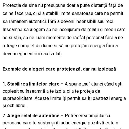
Protecția de sine nu presupune doar a pune distanță față de
ce ne face rău, ci și a stabili limite sănătoase care ne permit
să rămânem autentici, fără a deveni insensibili sau reci.
Înseamnă să alegem să ne înconjurăm de relații și medii care
ne susțin, să ne luăm momente de răsfăț personal fără a ne
retrage complet din lume și să ne protejăm energia fără a
deveni egocentrici sau izolați.
Exemple de alegeri care protejează, dar nu izolează
Stabilirea limitelor clare
– A spune „nu” atunci când ești
copleșit nu înseamnă a te izola, ci a te proteja de
suprasolicitare. Aceste limite îți permit să îți păstrezi energia
și echilibrul.
Alege relațiile autentice
– Petrecerea timpului cu
persoane care te susțin și îți aduc energie pozitivă este o