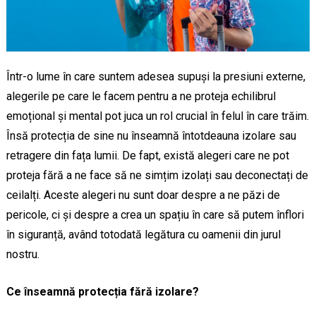
Într-o lume în care suntem adesea supuși la presiuni externe,
alegerile pe care le facem pentru a ne proteja echilibrul
emoțional și mental pot juca un rol crucial în felul în care trăim.
Însă protecția de sine nu înseamnă întotdeauna izolare sau
retragere din fața lumii. De fapt, există alegeri care ne pot
proteja fără a ne face să ne simțim izolați sau deconectați de
ceilalți. Aceste alegeri nu sunt doar despre a ne păzi de
pericole, ci și despre a crea un spațiu în care să putem înflori
în siguranță, având totodată legătura cu oamenii din jurul
nostru.
Ce înseamnă protecția fără izolare?