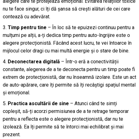
alegere care te protejează emoțional. Evitarea relațiilor toxice
nu te face singur, ci îți dă șansa să crești alături de cei care
contează cu adevărat.
Timp pentru tine
– În loc să te epuizezi continuu pentru a
mulțumi pe alții, a-ți dedica timp pentru auto-îngrijire este o
alegere protecționistă. Făcând acest lucru, te vei întoarce în
mijlocul celor dragi cu mai multă energie și o stare de bine.
Deconectarea digitală
– Într-o eră a conectivității
constante, alegerea de a te deconecta pentru un timp poate fi
extrem de protecționistă, dar nu înseamnă izolare. Este un act
de auto-apărare, care îți permite să îți recâștigi spațiul mental
și emoțional.
Practica ascultării de sine
– Atunci când te simți
copleșit, să-ți acorzi permisiunea de a te retrage temporar
pentru a reflecta este o alegere protecționistă, dar nu te
izolează. Ea îți permite să te întorci mai echilibrat și mai
prezent.