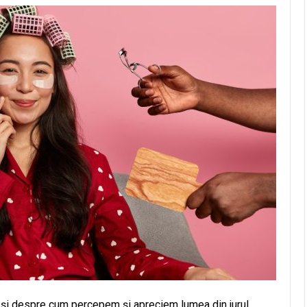
 și despre cum percepem și apreciem lumea din jurul