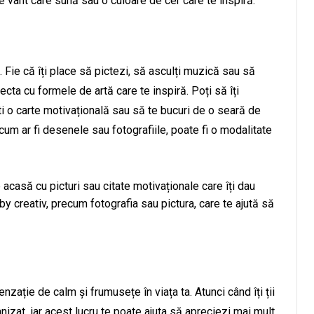
 de vânt care sună sau o culoare de cer care te inspiră.
 Fie că îți place să pictezi, să asculți muzică sau să
ecta cu formele de artă care te inspiră. Poți să îți
ști o carte motivațională sau să te bucuri de o seară de
, cum ar fi desenele sau fotografiile, poate fi o modalitate
e acasă cu picturi sau citate motivaționale care îți dau
by creativ, precum fotografia sau pictura, care te ajută să
zație de calm și frumusețe în viața ta. Atunci când îți ții
anizat, iar acest lucru te poate ajuta să apreciezi mai mult