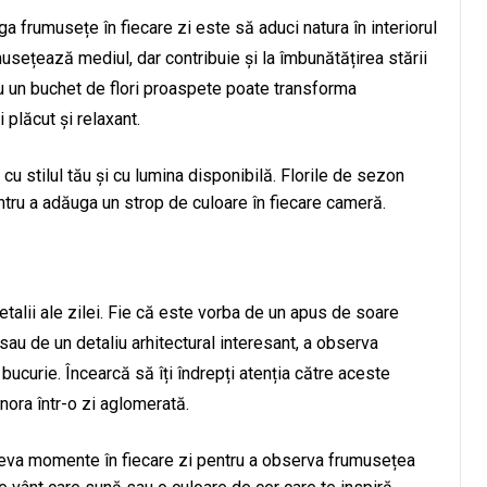
 frumusețe în fiecare zi este să aduci natura în interiorul
umusețează mediul, dar contribuie și la îmbunătățirea stării
 sau un buchet de flori proaspete poate transforma
 plăcut și relaxant.
cu stilul tău și cu lumina disponibilă. Florile de sezon
tru a adăuga un strop de culoare în fiecare cameră.
talii ale zilei. Fie că este vorba de un apus de soare
au de un detaliu arhitectural interesant, a observa
 bucurie. Încearcă să îți îndrepți atenția către aceste
ora într-o zi aglomerată.
câteva momente în fiecare zi pentru a observa frumusețea