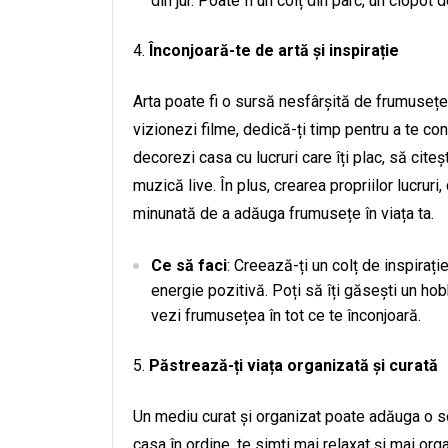
din jur. Poate fi un colț din parc, un clopot
Înconjoară-te de artă și inspirație
Arta poate fi o sursă nesfârșită de frumusețe.
vizionezi filme, dedică-ți timp pentru a te con
decorezi casa cu lucruri care îți plac, să cite
muzică live. În plus, crearea propriilor lucruri
minunată de a adăuga frumusețe în viața ta.
Ce să faci
: Creează-ți un colț de inspirați
energie pozitivă. Poți să îți găsești un hob
vezi frumusețea în tot ce te înconjoară.
Păstrează-ți viața organizată și curată
Un mediu curat și organizat poate adăuga o sen
casa în ordine, te simți mai relaxat și mai org