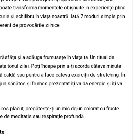
 poate transforma momentele obișnuite în experiențe pline
rie și echilibru în viața noastră. Iată 7 moduri simple prin
erent de provocările zilnice:
ăsfăța și a adăuga frumusețe în viața ta. Un ritual de
eta tonul zilei. Poți începe prin a-ți acorda câteva minute
ră caldă sau pentru a face câteva exerciții de stretching. În
dejun sănătos și frumos prezentat îți va da energie și îți va
iros plăcut, pregătește-ți un mic dejun colorat cu fructe
te de meditație sau respirație profundă.
nte