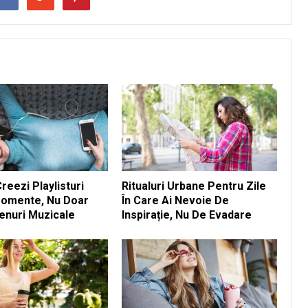
eezi Playlisturi
Ritualuri Urbane Pentru Zile
omente, Nu Doar
În Care Ai Nevoie De
enuri Muzicale
Inspirație, Nu De Evadare