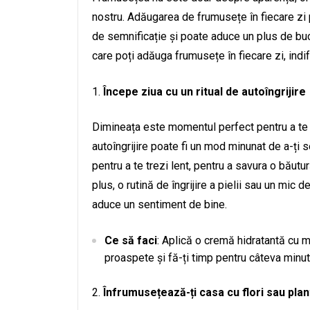
nostru. Adăugarea de frumusețe în fiecare zi
de semnificație și poate aduce un plus de bucu
care poți adăuga frumusețe în fiecare zi, indif
Începe ziua cu un ritual de autoîngrijire
Dimineața este momentul perfect pentru a te r
autoîngrijire poate fi un mod minunat de a-ți s
pentru a te trezi lent, pentru a savura o băutu
plus, o rutină de îngrijire a pielii sau un mic 
aduce un sentiment de bine.
Ce să faci
: Aplică o cremă hidratantă cu m
proaspete și fă-ți timp pentru câteva minu
Înfrumusețează-ți casa cu flori sau pla