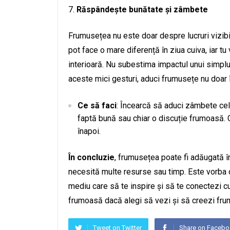
Răspândește bunătate și zâmbete
Frumusețea nu este doar despre lucruri vizibi
pot face o mare diferență în ziua cuiva, iar tu
interioară. Nu subestima impactul unui simplu
aceste mici gesturi, aduci frumusețe nu doar în v
Ce să faci
: Încearcă să aduci zâmbete celo
faptă bună sau chiar o discuție frumoasă. 
înapoi.
În concluzie
, frumusețea poate fi adăugată în
necesită multe resurse sau timp. Este vorba de
mediu care să te inspire și să te conectezi cu 
frumoasă dacă alegi să vezi și să creezi frum
Tweet on Twitter
Share on Faceb