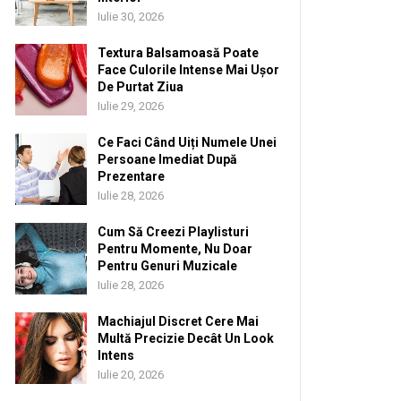
Iulie 30, 2026
Textura Balsamoasă Poate
Face Culorile Intense Mai Ușor
De Purtat Ziua
Iulie 29, 2026
Ce Faci Când Uiți Numele Unei
Persoane Imediat După
Prezentare
Iulie 28, 2026
Cum Să Creezi Playlisturi
Pentru Momente, Nu Doar
Pentru Genuri Muzicale
Iulie 28, 2026
Machiajul Discret Cere Mai
Multă Precizie Decât Un Look
Intens
Iulie 20, 2026