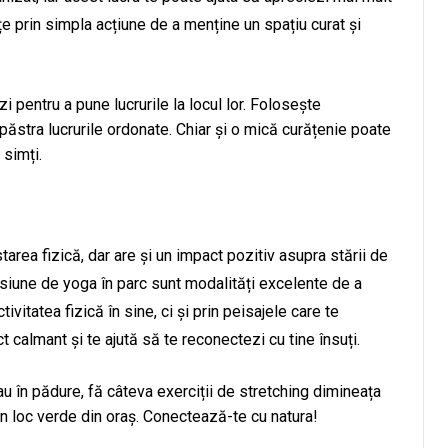
țe prin simpla acțiune de a menține un spațiu curat și
zi pentru a pune lucrurile la locul lor. Folosește
păstra lucrurile ordonate. Chiar și o mică curățenie poate
simți.
area fizică, dar are și un impact pozitiv asupra stării de
sesiune de yoga în parc sunt modalități excelente de a
ivitatea fizică în sine, ci și prin peisajele care te
t calmant și te ajută să te reconectezi cu tine însuți.
au în pădure, fă câteva exerciții de stretching dimineața
un loc verde din oraș. Conectează-te cu natura!