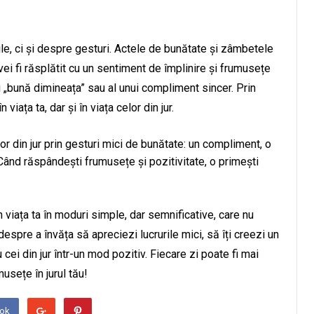
le, ci și despre gesturi. Actele de bunătate și zâmbetele
 vei fi răsplătit cu un sentiment de împlinire și frumusețe
 „bună dimineața” sau al unui compliment sincer. Prin
iața ta, dar și în viața celor din jur.
r din jur prin gesturi mici de bunătate: un compliment, o
Când răspândești frumusețe și pozitivitate, o primești
 viața ta în moduri simple, dar semnificative, care nu
spre a învăța să apreciezi lucrurile mici, să îți creezi un
cei din jur într-un mod pozitiv. Fiecare zi poate fi mai
usețe în jurul tău!
ook