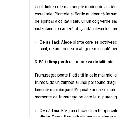
Unul dintre cele mai simple moduri de a adăuga
casei tale. Plantele și florile nu doar că înfr
de spirit și a calității aerului. Un colț verde
instantaneu o cameră obișnuită într-un loc mai
Ce să faci
: Alege plante care se potrivesc 
sunt, de asemenea, o alegere minunată pen
Fă-ți timp pentru a observa detalii mici
Frumusețea poate fi găsită în cele mai mici de
frumos, de un zâmbet al unei persoane dragi s
lucrurile mici din jurul tău poate aduce o mare
momente de frumusețe pe care le-ai putea ign
Ce să faci
: Fă-ți un obicei din a te opri 