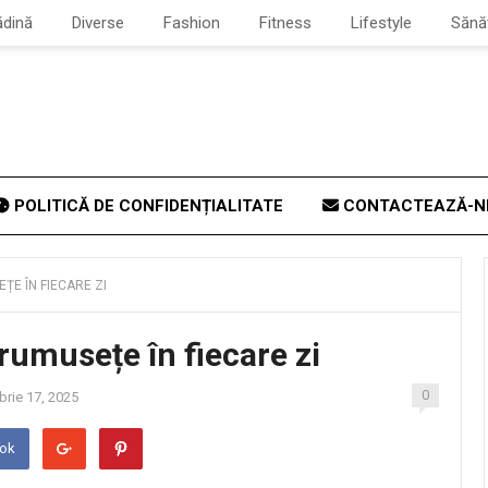
ădină
Diverse
Fashion
Fitness
Lifestyle
Sănă
POLITICĂ DE CONFIDENȚIALITATE
CONTACTEAZĂ-N
ȚE ÎN FIECARE ZI
rumusețe în fiecare zi
0
rie 17, 2025
ook