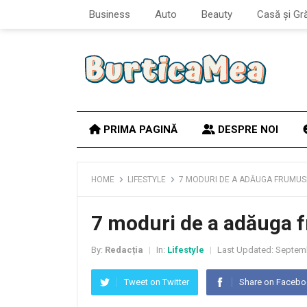
Business
Auto
Beauty
Casă și Gr
PRIMA PAGINĂ
DESPRE NOI
HOME
LIFESTYLE
7 MODURI DE A ADĂUGA FRUMUSE
7 moduri de a adăuga f
By:
Redacția
In:
Lifestyle
Last Updated:
Septemb
|
|
Tweet on Twitter
Share on Faceb