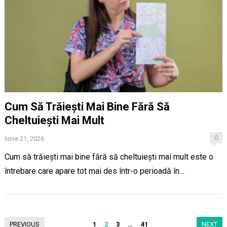
Cum Să Trăiești Mai Bine Fără Să
Cheltuiești Mai Mult
0
Iunie 21, 2026
Cum să trăiești mai bine fără să cheltuiești mai mult este o
întrebare care apare tot mai des într-o perioadă în…
Paginație
PREVIOUS
1
2
3
…
41
NEXT