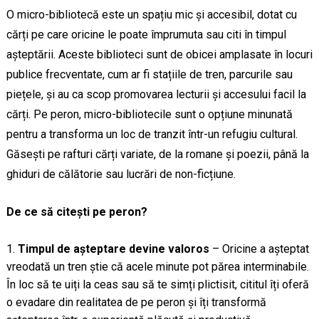
O micro-bibliotecă este un spațiu mic și accesibil, dotat cu
cărți pe care oricine le poate împrumuta sau citi în timpul
așteptării. Aceste biblioteci sunt de obicei amplasate în locuri
publice frecventate, cum ar fi stațiile de tren, parcurile sau
piețele, și au ca scop promovarea lecturii și accesului facil la
cărți. Pe peron, micro-bibliotecile sunt o opțiune minunată
pentru a transforma un loc de tranzit într-un refugiu cultural.
Găsești pe rafturi cărți variate, de la romane și poezii, până la
ghiduri de călătorie sau lucrări de non-ficțiune.
De ce să citești pe peron?
Timpul de așteptare devine valoros
– Oricine a așteptat
vreodată un tren știe că acele minute pot părea interminabile.
În loc să te uiți la ceas sau să te simți plictisit, cititul îți oferă
o evadare din realitatea de pe peron și îți transformă