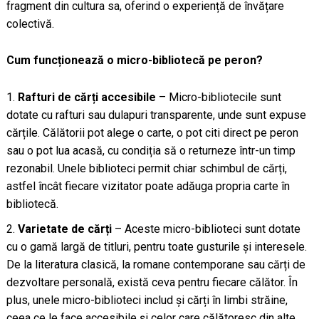
fragment din cultura sa, oferind o experiență de învățare
colectivă.
Cum funcționează o micro-bibliotecă pe peron?
Rafturi de cărți accesibile
– Micro-bibliotecile sunt
dotate cu rafturi sau dulapuri transparente, unde sunt expuse
cărțile. Călătorii pot alege o carte, o pot citi direct pe peron
sau o pot lua acasă, cu condiția să o returneze într-un timp
rezonabil. Unele biblioteci permit chiar schimbul de cărți,
astfel încât fiecare vizitator poate adăuga propria carte în
bibliotecă.
Varietate de cărți
– Aceste micro-biblioteci sunt dotate
cu o gamă largă de titluri, pentru toate gusturile și interesele.
De la literatura clasică, la romane contemporane sau cărți de
dezvoltare personală, există ceva pentru fiecare călător. În
plus, unele micro-biblioteci includ și cărți în limbi străine,
ceea ce le face accesibile și celor care călătoresc din alte