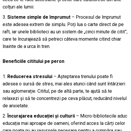
colțuri ale lumii.
Sisteme simple de împrumut
– Procesul de împrumut
este adesea extrem de simplu. Poți lua o carte direct de pe
raft, iar unele biblioteci au un sistem de „cinci minute de citit”,
care te încurajează să petreci câteva momente citind chiar
înainte de a urca în tren.
Beneficiile cititului pe peron
Reducerea stresului
– Așteptarea trenului poate fi
adesea o sursă de stres, mai ales atunci când sunt întârzieri
sau aglomerație. Cititul, pe de altă parte, te ajută să te
relaxezi și să te concentrezi pe ceva plăcut, reducând nivelul
de anxietate.
Încurajarea educației și culturii
– Micro-bibliotecile aduc
educația mai aproape de oameni, oferind acces la cărți celor
care poate nu au resursele necesare pentru a cumpăra sau