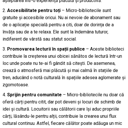
așteptarea într-o experiență plăcută și productivă.
Accesibilitate pentru toți
– Micro-bibliotecile sunt
gratuite și accesibile oricui. Nu ai nevoie de abonament sau
de o aplicație specială pentru a citi, doar de dorința de a
învăța sau de a te relaxa. Ele sunt la îndemâna tuturor,
indiferent de vârstă sau statut social.
Promovarea lecturii în spații publice
– Aceste biblioteci
contribuie la creșterea unui obicei sănătos de lectură într-un
loc unde poate nu te-ai fi gândit să citești. De asemenea,
crează o atmosferă mai plăcută și mai calmă în stațiile de
tren, aducând o notă culturală în spațiile adesea aglomerate și
zgomotoase.
Sprijin pentru comunitate
– Micro-bibliotecile nu doar că
oferă cărți pentru citit, dar pot deveni și locuri de schimb de
idei și cultură. Locuitorii sau călătorii care își aduc propriile
cărți, lăsându-le pentru alții, contribuie la crearea unui flux
cultural continuu. Astfel, fiecare călător poate adăuga un mic